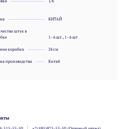
овка
1/6
ана
КИТАЙ
чество штук в
обке
1 - 6 шт., 1 - 6 шт
ина коробки
24 см
на производства
Китай
акты
9) 515-55-50
+7(495)975-55-50 (Оптовый отдел)