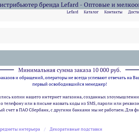
стрибьютер бренда Lefard - Оптовые и мелко
Lefard
Каталог
Контакты
Доста
Минимальная сумма заказа 10 000 руб.
казов и обращений, операторы не всегда успевают отвечать на Ва
первый освободившийся менеджер!
ились копии нашего интернет магазина,
созданных злоумышленник
по телефону или в письме назвать коды из SMS, пароли или рекви
ый счет в ПАО Сбербанк, с другими банками мы не работаем. Для 
редметы интерьера
Декоративные подставки