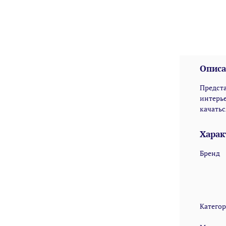
Описа
Предст
интерье
качатьс
Харак
Бренд
Катего