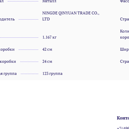
ал
Металл
Фас
NINGDE QINYUAN TRADE CO.,
одитель
LTD
Стр
Коли
1.167 кг
кор
коробки
42 см
Шир
 коробки
24 см
Стра
я группа
123 группа
Конт
+7(49