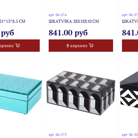
арт.
06-374
арт.
06-3
1*13*8.5 СМ
ШКАТУЛКА 28Х18Х10 СМ
ШКАТУЛ
 руб
841.00 руб
841.
орзину
В корзину
арт.
06-373
арт.
06-3