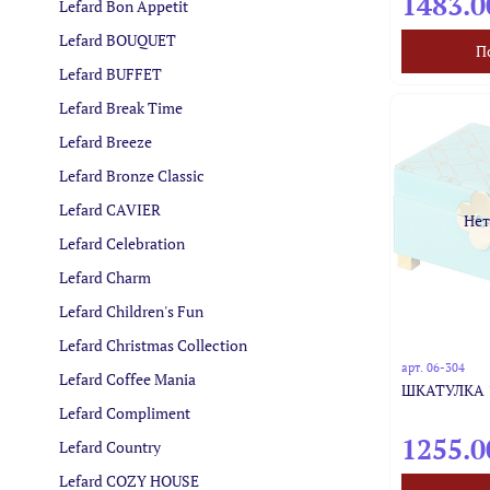
1483.0
Lefard Bon Appetit
Lefard BOUQUET
П
Lefard BUFFET
Lefard Break Time
Lefard Breeze
Lefard Bronze Classic
Lefard CAVIER
Нет
Lefard Celebration
Lefard Charm
Lefard Children's Fun
Lefard Christmas Collection
арт.
06-304
Lefard Coffee Mania
ШКАТУЛКА 1
Lefard Compliment
1255.0
Lefard Country
Lefard COZY HOUSE