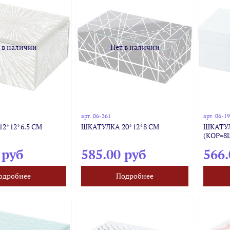
 в наличии
Нет в наличии
арт.
06-361
арт.
06-1
2*12*6.5 СМ
ШКАТУЛКА 20*12*8 СМ
ШКАТУЛК
(КОР=8
 руб
585.00 руб
566.
одробнее
Подробнее