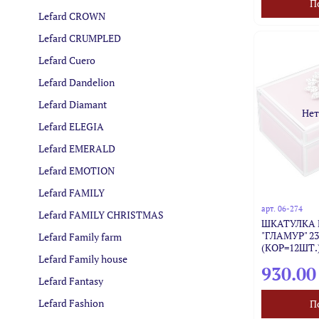
П
Lefard CROWN
Lefard CRUMPLED
Lefard Cuero
Lefard Dandelion
Lefard Diamant
Нет
Lefard ELEGIA
Lefard EMERALD
Lefard EMOTION
Lefard FAMILY
арт.
06-274
Lefard FAMILY CHRISTMAS
ШКАТУЛКА 
"ГЛАМУР" 23
Lefard Family farm
(КОР=12ШТ.
Lefard Family house
930.00
Lefard Fantasy
Lefard Fashion
П