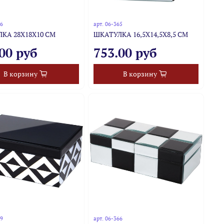
76
арт.
06-365
КА 28Х18Х10 СМ
ШКАТУЛКА 16,5Х14,5Х8,5 СМ
00 руб
753.00 руб
В корзину
В корзину
59
арт.
06-366