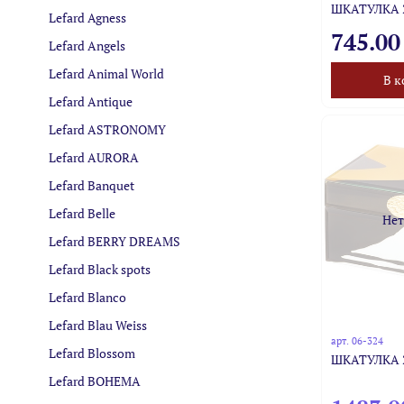
ШКАТУЛКА 2
Lefard Agness
745.00
Lefard Angels
Lefard Animal World
В к
Lefard Antique
Lefard ASTRONOMY
Lefard AURORA
Lefard Banquet
Lefard Belle
Нет
Lefard BERRY DREAMS
Lefard Black spots
Lefard Blanco
Lefard Blau Weiss
арт.
06-324
Lefard Blossom
ШКАТУЛКА 2
Lefard BOHEMA