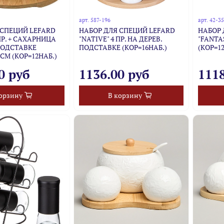
арт.
587-196
арт.
42-3
 СПЕЦИЙ LEFARD
НАБОР ДЛЯ СПЕЦИЙ LEFARD
НАБОР 
 ПР. + САХАРНИЦА
"NATIVE" 4 ПР. НА ДЕРЕВ.
"FANTA
 ПОДСТАВКЕ
ПОДСТАВКЕ (КОР=16НАБ.)
(КОР=1
0 СМ (КОР=12НАБ.)
0 руб
1136.00 руб
1118
орзину
В корзину