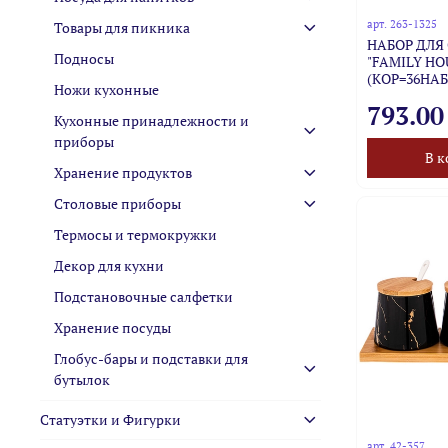
арт.
263-1325
Товары для пикника
НАБОР ДЛЯ
Подносы
"FAMILY HOU
(КОР=36НАБ
Ножи кухонные
793.00
Кухонные принадлежности и
приборы
В к
Хранение продуктов
Столовые приборы
Термосы и термокружки
Декор для кухни
Подстановочные салфетки
Хранение посуды
Глобус-бары и подставки для
бутылок
Статуэтки и Фигурки
арт.
42-357