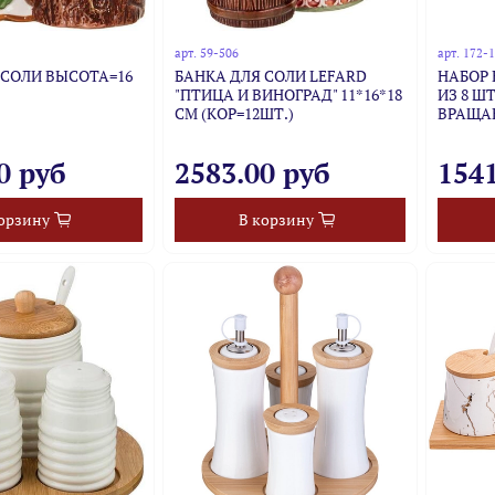
арт.
59-506
арт.
172-
 СОЛИ ВЫСОТА=16
БАНКА ДЛЯ СОЛИ LEFARD
НАБОР 
"ПТИЦА И ВИНОГРАД" 11*16*18
ИЗ 8 ШТ
СМ (КОР=12ШТ.)
ВРАЩА
0 руб
2583.00 руб
1541
орзину
В корзину