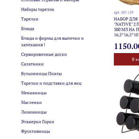
Наборы тарелок
арт.
587-159
Тарелки
НАБОР ДЛЯ
"NATIVE" 2
Блюда
300 МЛ НА
16,5*16,5*1
Блюда и формы для выпечки и
1150.0
запекания !
Сервировочные доски
В к
Салатники
Бульонницы Пиалы
Тарелки и подставки для яиц
Менажницы
Масленки
Лимонницы
Этажерки Горки
Фруктовницы