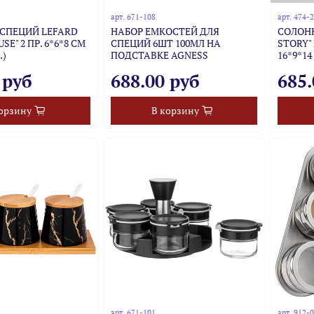
арт.
671-108
арт.
474-
 СПЕЦИЙ LEFARD
НАБОР ЕМКОСТЕЙ ДЛЯ
СОЛОНК
SE" 2 ПР. 6*6*8 СМ
СПЕЦИЙ 6ШТ 100МЛ НА
STORY"
.)
ПОДСТАВКЕ AGNESS
16*9*14
 руб
688.00 руб
685.
орзину
В корзину
арт.
671-101
арт.
912-