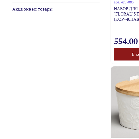
арт.
425-083
НАБОР ДЛЯ
Акционные товары
"FLORAL" 3 П
(КОР=40НАБ
554.00
В к