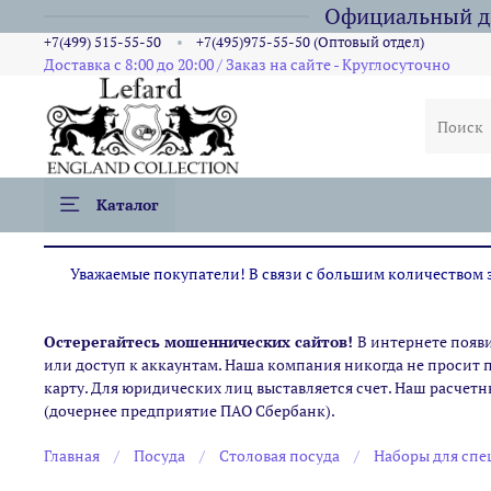
Официальный ди
+7(499) 515-55-50
+7(495)975-55-50 (Оптовый отдел)
Доставка с 8:00 до 20:00 / Заказ на сайте - Круглосуточно
Каталог
Уважаемые покупатели! В связи с большим количеством за
Остерегайтесь мошеннических сайтов!
В интернете появ
или доступ к аккаунтам. Наша компания никогда не просит 
карту. Для юридических лиц выставляется счет. Наш расчетн
(дочернее предприятие ПАО Сбербанк).
Главная
Посуда
Столовая посуда
Наборы для сп