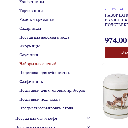
Конфетницы
арт.
172-144
Тортовницы
НАБОР БАН
Розетки креманки
ИЗ 6 ШТ. НА
ПОДСТАВК
Сахарницы
Посуда для варенья и меда
974.00
Икорницы
В к
Соусники
Наборы для специй
Подставки для зубочисток
Салфетницы
Подставки для столовых приборов
Подставки под ложку
Предметы сервировки стола
Посуда для чая и кофе
Посуда для напитков