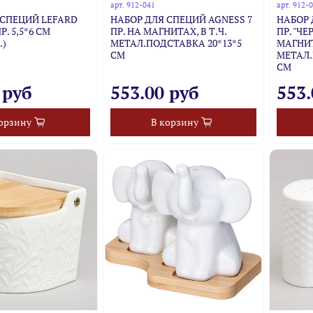
арт.
912-041
арт.
912-
 СПЕЦИЙ LEFARD
НАБОР ДЛЯ СПЕЦИЙ AGNESS 7
НАБОР 
Р. 5,5*6 СМ
ПР. НА МАГНИТАХ, В Т.Ч.
ПР. "Ч
.)
МЕТАЛ.ПОДСТАВКА 20*13*5
МАГНИТ
СМ
МЕТАЛ.
СМ
 руб
553.00 руб
553.
орзину
В корзину