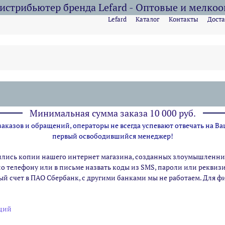
стрибьютер бренда Lefard - Оптовые и мелко
Lefard
Каталог
Контакты
Доста
Минимальная сумма заказа 10 000 руб.
казов и обращений, операторы не всегда успевают отвечать на Ва
первый освободившийся менеджер!
ились копии нашего интернет магазина,
созданных злоумышленник
по телефону или в письме назвать коды из SMS, пароли или рекви
ый счет в ПАО Сбербанк, с другими банками мы не работаем. Для 
еций