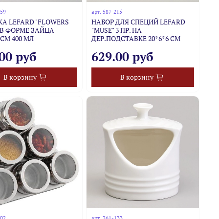
259
арт.
587-215
А LEFARD "FLOWERS
НАБОР ДЛЯ СПЕЦИЙ LEFARD
 В ФОРМЕ ЗАЙЦА
"MUSE" 3 ПР. НА
 СМ 400 МЛ
ДЕР.ПОДСТАВКЕ 20*6*6 СМ
00 руб
629.00 руб
В корзину
В корзину
002
арт.
761-133