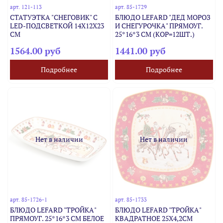
арт.
121-113
арт.
85-1729
СТАТУЭТКА "СНЕГОВИК" С
БЛЮДО LEFARD "ДЕД МОРОЗ
LED-ПОДСВЕТКОЙ 14Х12Х23
И СНЕГУРОЧКА" ПРЯМОУГ.
СМ
25*16*3 СМ (КОР=12ШТ.)
1564.00 руб
1441.00 руб
Подробнее
Подробнее
Нет в наличии
Нет в наличии
арт.
85-1726-1
арт.
85-1733
БЛЮДО LEFARD "ТРОЙКА"
БЛЮДО LEFARD "ТРОЙКА"
ПРЯМОУГ. 25*16*3 СМ БЕЛОЕ
КВАДРАТНОЕ 25X4,2CM