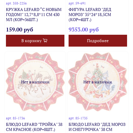
арт.
358-2256
арт.
59-691
КРУЖКА LEFARD “С НОВЫМ
ФИГУРА LEFARD "ДЕД
ГОДОМ!" 12,7*8,8*11 СМ 430
МОРОЗ" 35*24*18,5СМ
МЛ (КОР=36ШТ.)
(КОР=4ШТ.)
159.00 руб
9353.00 руб
В корзину
Подробнее
Нет в наличии
Нет в наличии
арт.
85-1736
арт.
85-1735
БЛЮДО LEFARD "ТРОЙКА" 38
БЛЮДО LEFARD "ДЕД МОРОЗ
СМ КРАСНОЕ (КОР=8ШТ.)
И СНЕГУРОЧКА" 38 СМ