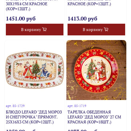
30Х19Х4 СМ КРАСНОЕ
КРАСНОЕ (КОР=12ШТ.)
(КОР=12ШТ.)
1451.00 руб
1413.00 руб
В корзину
В корзину
арт.
85-1729
арт.
85-1719
БЛЮДО LEFARD "ДЕД МОРОЗ
ТАРЕЛКА ОБЕДЕННАЯ
И СНЕГУРОЧКА" ПРЯМОУГ.
LEFARD "ДЕД МОРОЗ" 27 СМ
25Х16Х3 СМ (КОР=12ШТ.)
КРАСНАЯ (КОР=18ШТ.)