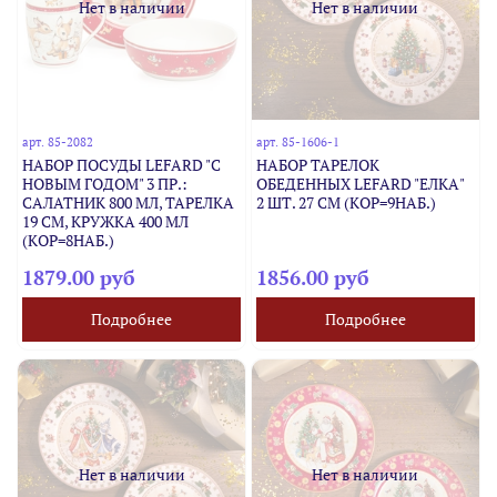
Нет в наличии
Нет в наличии
арт.
85-2082
арт.
85-1606-1
НАБОР ПОСУДЫ LEFARD "C
НАБОР ТАРЕЛОК
НОВЫМ ГОДОМ" 3 ПР.:
ОБЕДЕННЫХ LEFARD "ЕЛКА"
САЛАТНИК 800 МЛ, ТАРЕЛКА
2 ШТ. 27 СМ (КОР=9НАБ.)
19 СМ, КРУЖКА 400 МЛ
(КОР=8НАБ.)
1879.00 руб
1856.00 руб
Подробнее
Подробнее
Нет в наличии
Нет в наличии