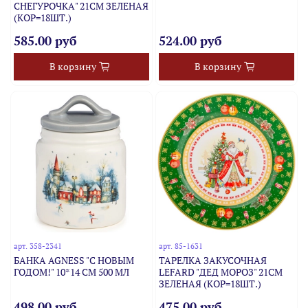
СНЕГУРОЧКА" 21СМ ЗЕЛЕНАЯ
(КОР=18ШТ.)
585.00 руб
524.00 руб
В корзину
В корзину
арт.
358-2341
арт.
85-1631
БАНКА AGNESS "С НОВЫМ
ТАРЕЛКА ЗАКУСОЧНАЯ
ГОДОМ!" 10*14 СМ 500 МЛ
LEFARD "ДЕД МОРОЗ" 21СМ
ЗЕЛЕНАЯ (КОР=18ШТ.)
498.00 руб
475.00 руб