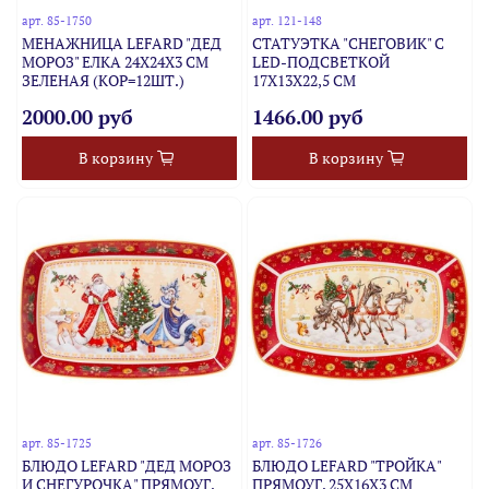
арт.
85-1750
арт.
121-148
МЕНАЖНИЦА LEFARD "ДЕД
СТАТУЭТКА "СНЕГОВИК" С
МОРОЗ" ЕЛКА 24Х24Х3 СМ
LED-ПОДСВЕТКОЙ
ЗЕЛЕНАЯ (КОР=12ШТ.)
17Х13Х22,5 СМ
2000.00 руб
1466.00 руб
В корзину
В корзину
арт.
85-1725
арт.
85-1726
БЛЮДО LEFARD "ДЕД МОРОЗ
БЛЮДО LEFARD "ТРОЙКА"
И СНЕГУРОЧКА" ПРЯМОУГ.
ПРЯМОУГ. 25Х16Х3 СМ