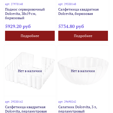
арт.
27970148
арт.
29330148
Поднос сервировочный
Салфетница квадратная
Dolcevita, 38х19 см,
Dolcevita, бирюзовая
бирюзовый
5929.20 руб
5734.80 руб
Подробнее
Подробнее
Нет в наличии
Нет в наличии
арт.
29330142
арт.
29690242
Салфетница квадратная
Салатник Dolcevita, 3 л,
Dolcevita, перламутровая
перламутровый