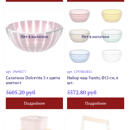
Нет в наличии
Нет в наличии
арт.
29690277
арт.
129700AR52
Салатник Dolcevita 3 л цвета
Набор чаш Vanity, Ø12 см, 6
аметист
шт.
5605.20 руб
5572.80 руб
Подробнее
Подробнее