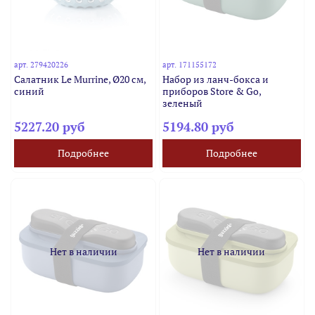
арт.
279420226
арт.
171155172
Салатник Le Murrine, Ø20 см,
Набор из ланч-бокса и
синий
приборов Store & Go,
зеленый
5227.20 руб
5194.80 руб
Подробнее
Подробнее
Нет в наличии
Нет в наличии