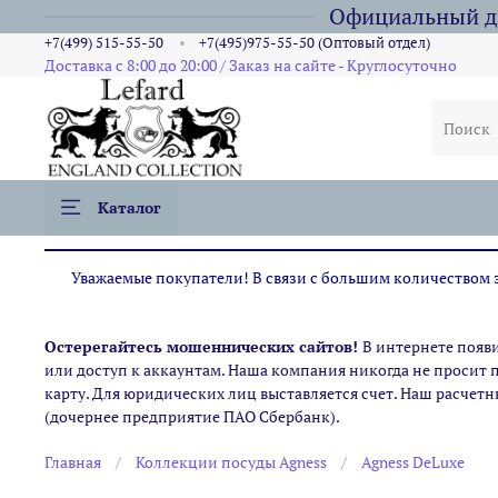
Официальный ди
+7(499) 515-55-50
+7(495)975-55-50 (Оптовый отдел)
Доставка с 8:00 до 20:00 / Заказ на сайте - Круглосуточно
Каталог
Уважаемые покупатели! В связи с большим количеством за
Остерегайтесь мошеннических сайтов!
В интернете появ
или доступ к аккаунтам. Наша компания никогда не просит 
карту. Для юридических лиц выставляется счет. Наш расчетн
(дочернее предприятие ПАО Сбербанк).
Главная
Коллекции посуды Agness
Agness DeLuxe