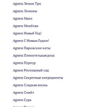
Agness Лемон Три
Agness Лимоны
Agness Маки
Agness Монблан
Agness Новый Год!
Agness С Новым Годом!
Agness Парижские коты
Agness Пленительная роза
Agness Пурпур
Agness Роскошный сад
Agness Секретные ингредиенты
Agness Сладкая жизнь
Agness Смайл
Agness Сура