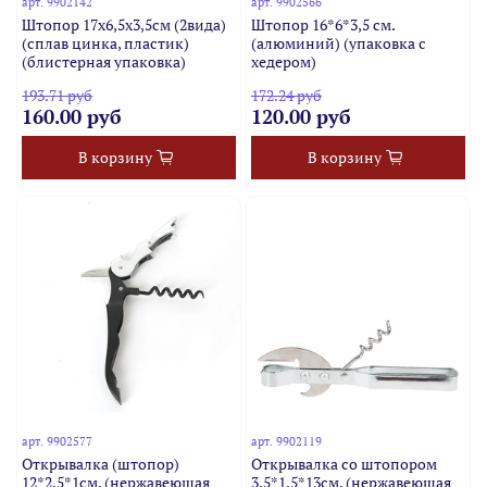
арт.
9902142
арт.
9902566
Штопор 17х6,5х3,5см (2вида)
Штопор 16*6*3,5 см.
(сплав цинка, пластик)
(алюминий) (упаковка с
(блистерная упаковка)
хедером)
193.71 руб
172.24 руб
160.00 руб
120.00 руб
В корзину
В корзину
арт.
9902577
арт.
9902119
Открывалка (штопор)
Открывалка со штопором
12*2,5*1см. (нержавеющая
3,5*1,5*13см. (нержавеющая