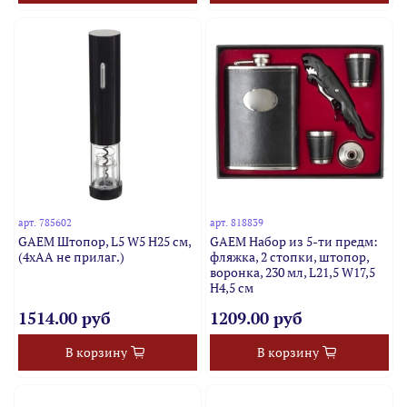
арт.
785602
арт.
818839
GAEM Штопор, L5 W5 H25 см,
GAEM Набор из 5-ти предм:
(4xАА не прилаг.)
фляжка, 2 стопки, штопор,
воронка, 230 мл, L21,5 W17,5
H4,5 см
1514.00 руб
1209.00 руб
В корзину
В корзину