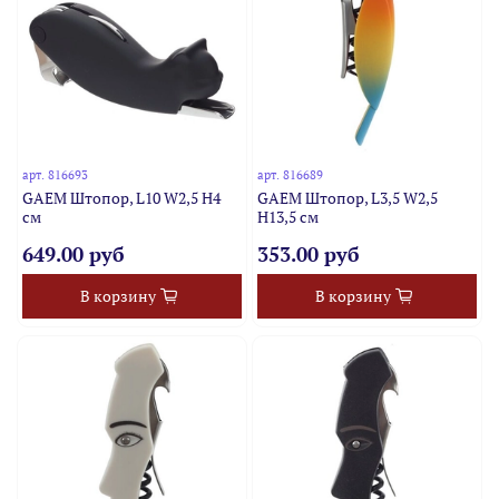
арт.
816693
арт.
816689
GAEM Штопор, L10 W2,5 H4
GAEM Штопор, L3,5 W2,5
см
H13,5 см
649.00 руб
353.00 руб
В корзину
В корзину