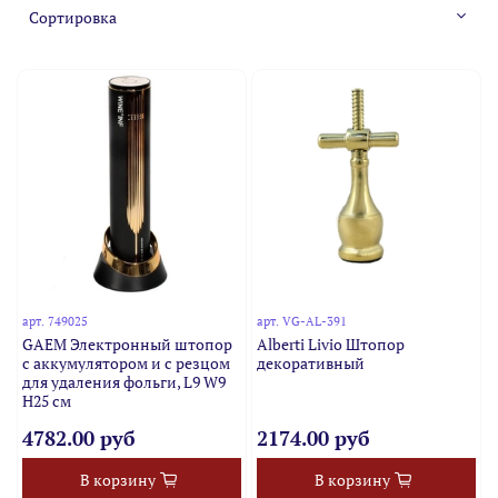
арт.
749025
арт.
VG-AL-391
GAEM Электронный штопор
Alberti Livio Штопор
с аккумулятором и с резцом
декоративный
для удаления фольги, L9 W9
H25 см
4782.00 руб
2174.00 руб
В корзину
В корзину