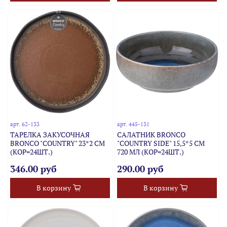
арт.
62-133
арт.
445-131
ТАРЕЛКА ЗАКУСОЧНАЯ
САЛАТНИК BRONCO
BRONCO "COUNTRY" 23*2 СМ
"COUNTRY SIDE" 15,5*5 СМ
(КОР=24ШТ.)
720 МЛ (КОР=24ШТ.)
346.00 руб
290.00 руб
В корзину
В корзину