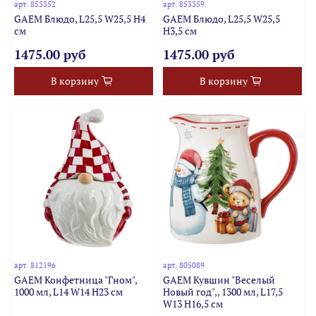
арт.
853352
арт.
853359
GAEM Блюдо, L25,5 W25,5 H4
GAEM Блюдо, L25,5 W25,5
см
H3,5 см
1475.00 руб
1475.00 руб
В корзину
В корзину
арт.
812196
арт.
805089
GAEM Конфетница "Гном",
GAEM Кувшин "Веселый
1000 мл, L14 W14 H23 см
Новый год",, 1300 мл, L17,5
W13 H16,5 см