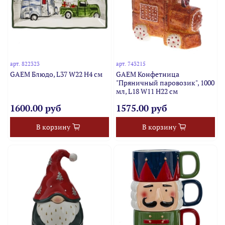
арт.
822323
арт.
743215
GAEM Блюдо, L37 W22 H4 см
GAEM Конфетница
"Пряничный паровозик", 1000
мл, L18 W11 H22 см
1600.00 руб
1575.00 руб
В корзину
В корзину