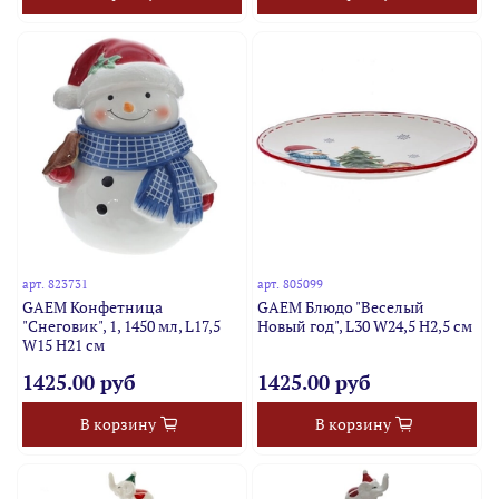
арт.
823731
арт.
805099
GAEM Конфетница
GAEM Блюдо "Веселый
"Снеговик", 1, 1450 мл, L17,5
Новый год", L30 W24,5 H2,5 см
W15 H21 см
1425.00 руб
1425.00 руб
В корзину
В корзину