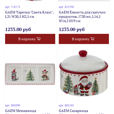
арт.
718173
арт.
822298
GAEM Тарелка "Санта Клаус",
GAEM Ёмкость для сыпучих
L31 W30,5 H2,5 см
продуктов, 1730 мл, L14,5
W14,5 H19 см
1233.00 руб
1233.00 руб
В корзину
В корзину
арт.
805090
арт.
805105
GAEM Менажница
GAEM Сахарница