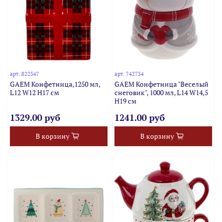
арт.
822347
арт.
742734
GAEM Конфетница,1250 мл,
GAEM Конфетница "Веселый
L12 W12 H17 см
снеговик", 1000 мл, L14 W14,5
H19 см
1329.00 руб
1241.00 руб
В корзину
В корзину