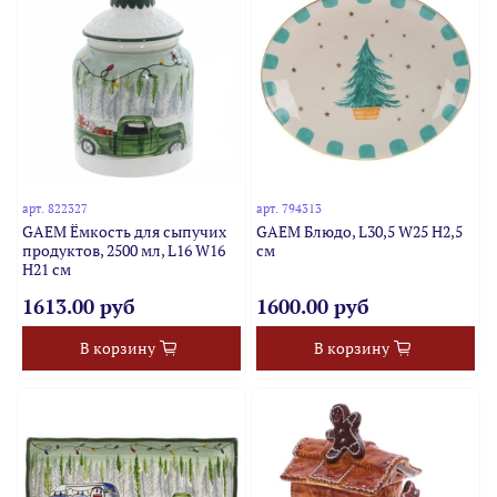
арт.
822327
арт.
794313
GAEM Ёмкость для сыпучих
GAEM Блюдо, L30,5 W25 H2,5
продуктов, 2500 мл, L16 W16
см
H21 см
1613.00 руб
1600.00 руб
В корзину
В корзину