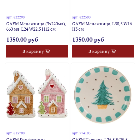
арт.
822290
арт.
822300
GAEM Менажница (3х220мл),
GAEM Менажница, L38,5 W16
660 мл, L24 W22,5 H12 см
H3 см
1350.00 руб
1350.00 руб
В корзину
В корзину
арт.
813700
арт.
774103
GAEM Конфетница
GAEM Тарелка, L25,5 W25,5