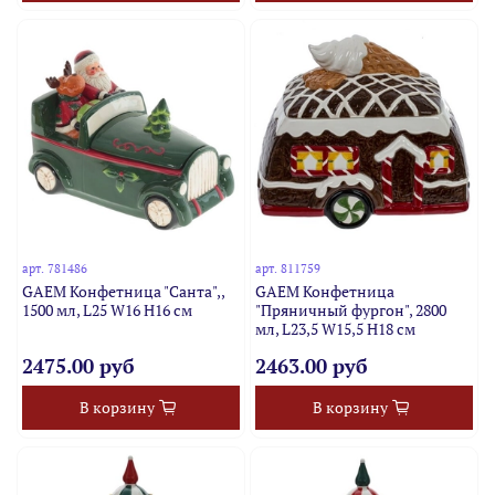
арт.
781486
арт.
811759
GAEM Конфетница "Санта",,
GAEM Конфетница
1500 мл, L25 W16 H16 см
"Пряничный фургон", 2800
мл, L23,5 W15,5 H18 см
2475.00 руб
2463.00 руб
В корзину
В корзину