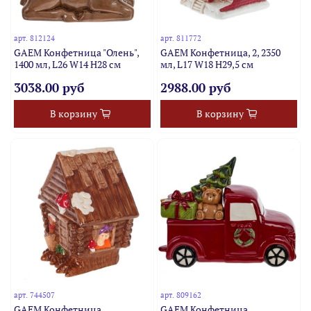
арт.
812124
арт.
811772
GAEM Конфетница "Олень",
GAEM Конфетница, 2, 2350
1400 мл, L26 W14 H28 см
мл, L17 W18 H29,5 см
3038.00 руб
2988.00 руб
В корзину
В корзину
арт.
744507
арт.
809162
GAEM Конфетница
GAEM Конфетница