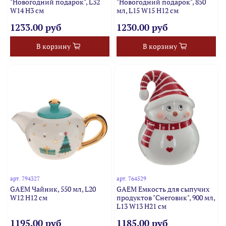
"Новогодний подарок", L32
"Новогодний подарок", 850
W14 H3 см
мл, L15 W15 H12 см
1233.00 руб
1230.00 руб
В корзину
В корзину
арт.
794327
арт.
764529
GAEM Чайник, 550 мл, L20
GAEM Емкость для сыпучих
W12 H12 см
продуктов "Снеговик", 900 мл,
L13 W13 H21 см
1195.00 руб
1185.00 руб