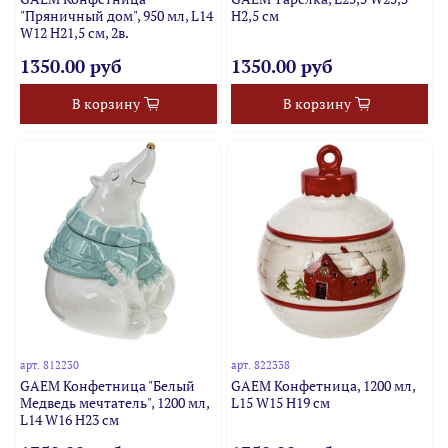
"Пряничный дом", 950 мл, L14
H2,5 см
W12 H21,5 см, 2в.
1350.00 руб
1350.00 руб
В корзину
В корзину
арт.
812230
арт.
822338
GAEM Конфетница "Белый
GAEM Конфетница, 1200 мл,
Медведь мечтатель", 1200 мл,
L15 W15 H19 см
L14 W16 H23 см