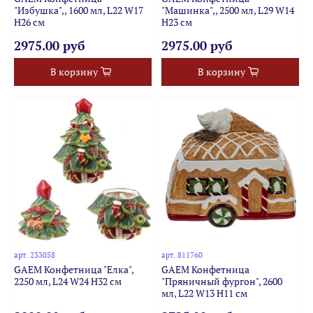
"Избушка",, 1600 мл, L22 W17
"Машинка",, 2500 мл, L29 W14
H26 см
H23 см
2975.00 руб
2975.00 руб
В корзину
В корзину
арт.
233058
арт.
811760
GAEM Конфетница "Елка",
GAEM Конфетница
2250 мл, L24 W24 H32 см
"Пряничный фургон", 2600
мл, L22 W13 H11 см