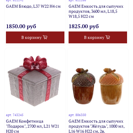
арт.
822292
арт.
822288
GAEM Блюдо, L37 W22 H4 см
GAEM Емкость для сыпучих
продуктов, 3600 мл, L18,5
W18,5 H22 см
1850.00 руб
1825.00 руб
В корзину
В корзину
арт.
743245
арт.
806350
GAEM Конфетница
GAEM Емкость для сыпучих
"Подарок", 2700 мл, L21 W21
продуктов "Жёлудь", 1000 мл,
H20 см
L16 W16 H22 см, 2в.