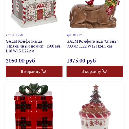
арт.
811750
арт.
812125
GAEM Конфетница
GAEM Конфетница "Олень",
"Пряничный домик", 1500 мл,
900 мл, L22 W12 H24,5 см
L18 W13 H22 см
2050.00 руб
1975.00 руб
В корзину
В корзину