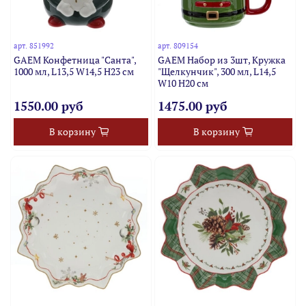
арт.
851992
арт.
809154
GAEM Конфетница "Санта",
GAEM Набор из 3шт, Кружка
1000 мл, L13,5 W14,5 H23 см
"Щелкунчик", 300 мл, L14,5
W10 H20 см
1550.00 руб
1475.00 руб
В корзину
В корзину