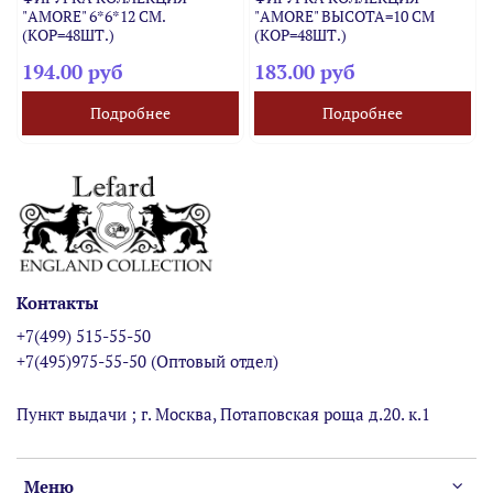
"AMORE" 6*6*12 СМ.
"AMORE" ВЫСОТА=10 СМ
(КОР=48ШТ.)
(КОР=48ШТ.)
194.00 руб
183.00 руб
Подробнее
Подробнее
Контакты
+7(499) 515-55-50
+7(495)975-55-50 (Оптовый отдел)
Пункт выдачи ; г. Москва, Потаповская роща д.20. к.1
Меню