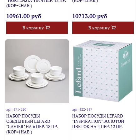
"HORTENSIA" НА 4 ПЕР. 12 ПР.
(КОР=2НАБ.)
(КОР=2НАБ.)
10961.00 руб
10713.00 руб
В корзину
В корзину
арт.
171-320
арт.
422-147
НАБОР ПОСУДЫ
НАБОР ПОСУДЫ LEFARD
ОБЕДЕННЫЙ LEFARD
"INSPIRATION" ЗОЛОТОЙ
"CAVIER" НА 6 ПЕР. 18 ПР.
ЦВЕТОК НА 4 ПЕР. 12 ПР.
(КОР=1НАБ.)