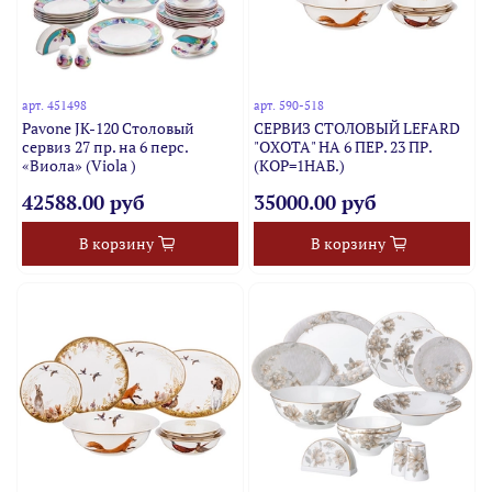
арт.
451498
арт.
590-518
Pavone JK-120 Столовый
СЕРВИЗ СТОЛОВЫЙ LEFARD
сервиз 27 пр. на 6 перс.
"ОХОТА" НА 6 ПЕР. 23 ПР.
«Виола» (Viola )
(КОР=1НАБ.)
42588.00 руб
35000.00 руб
В корзину
В корзину