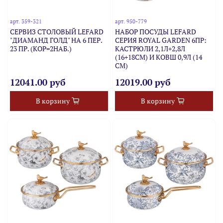
арт.
359-321
арт.
950-779
СЕРВИЗ СТОЛОВЫЙ LEFARD
НАБОР ПОСУДЫ LEFARD
"ДИАМАНД ГОЛД" НА 6 ПЕР.
СЕРИЯ ROYAL GARDEN 6ПР:
23 ПР. (КОР=2НАБ.)
КАСТРЮЛИ 2,1Л+2,8Л
(16+18СМ) И КОВШ 0,9Л (14
СМ)
12041.00 руб
12019.00 руб
В корзину
В корзину