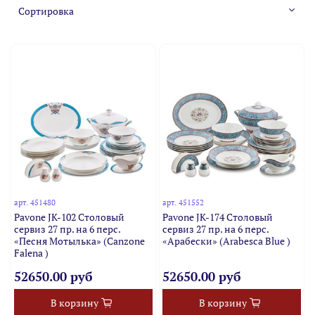
арт.
451480
арт.
451552
Pavone JK-102 Столовый
Pavone JK-174 Столовый
сервиз 27 пр. на 6 перс.
сервиз 27 пр. на 6 перс.
«Песня Мотылька» (Canzone
«Арабески» (Arabesca Blue )
Falena )
52650.00 руб
52650.00 руб
В корзину
В корзину