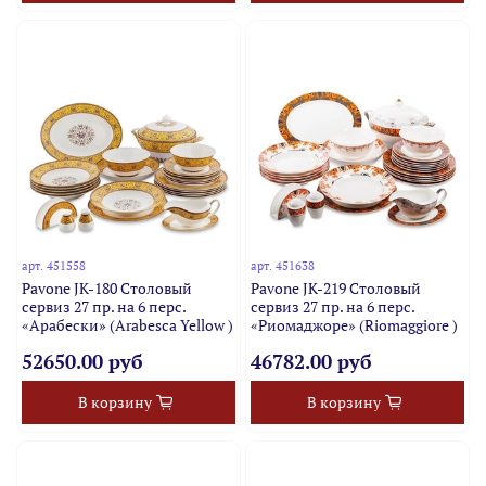
арт.
451558
арт.
451638
Pavone JK-180 Столовый
Pavone JK-219 Столовый
сервиз 27 пр. на 6 перс.
сервиз 27 пр. на 6 перс.
«Арабески» (Arabesca Yellow )
«Риомаджоре» (Riomaggiore )
52650.00 руб
46782.00 руб
В корзину
В корзину