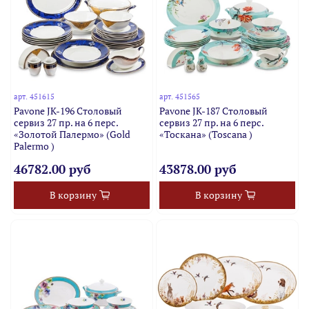
арт.
451615
арт.
451565
Pavone JK-196 Столовый
Pavone JK-187 Столовый
сервиз 27 пр. на 6 перс.
сервиз 27 пр. на 6 перс.
«Золотой Палермо» (Gold
«Тоскана» (Toscana )
Palermo )
46782.00 руб
43878.00 руб
В корзину
В корзину