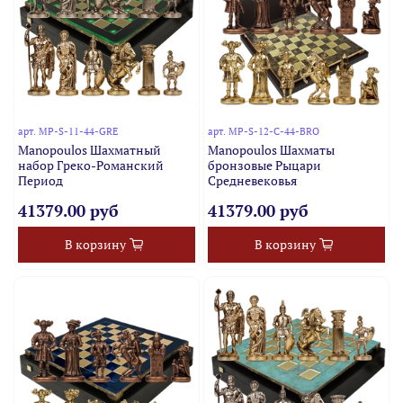
арт.
MP-S-11-44-GRE
арт.
MP-S-12-C-44-BRO
Manopoulos Шахматный
Manopoulos Шахматы
набор Греко-Романский
бронзовые Рыцари
Период
Средневековья
41379.00 руб
41379.00 руб
В корзину
В корзину