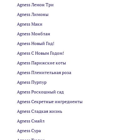
Agness Лемон Три
Agness Лимоны
Agness Маки
Agness Монблан
Agness Новый Год!
Agness С Новым Годом!
Agness Парижские коты
Agness Пленительная роза
Agness Пурпур
Agness Роскошный сад
Agness Секретные ингредиенты
Agness Сладкая жизнь
Agness Смайл
Agness Сура