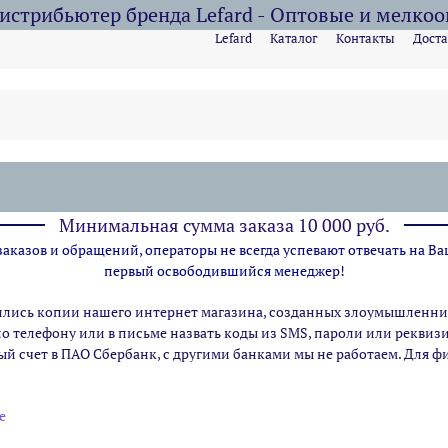
стрибьютер бренда Lefard - Оптовые и мелко
Lefard
Каталог
Контакты
Доста
Минимальная сумма заказа 10 000 руб.
казов и обращений, операторы не всегда успевают отвечать на Ва
первый освободившийся менеджер!
ились копии нашего интернет магазина,
созданных злоумышленник
по телефону или в письме назвать коды из SMS, пароли или рекви
ый счет в ПАО Сбербанк, с другими банками мы не работаем. Для 
e