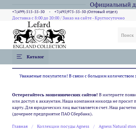
Официальный ди
+7(499) 515-55-50
+7(495)975-55-50 (Оптовый отдел)
Доставка с 8:00 до 20:00 / Заказ на сайте - Круглосуточно
Каталог
Уважаемые покупатели! В связи с большим количеством за
Остерегайтесь мошеннических сайтов!
В интернете появ
или доступ к аккаунтам. Наша компания никогда не просит 
карту. Для юридических лиц выставляется счет. Наш расчетн
(дочернее предприятие ПАО Сбербанк).
Главная
Коллекции посуды Agness
Agness Natural ston