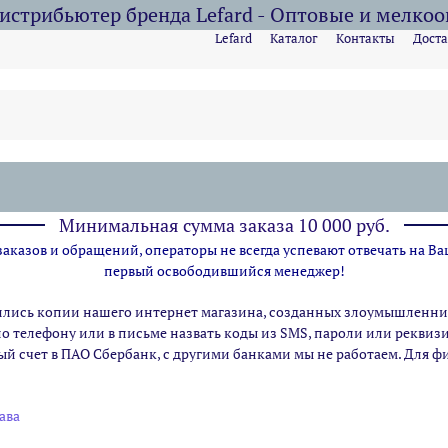
стрибьютер бренда Lefard - Оптовые и мелко
Lefard
Каталог
Контакты
Доста
Минимальная сумма заказа 10 000 руб.
казов и обращений, операторы не всегда успевают отвечать на Ва
первый освободившийся менеджер!
ились копии нашего интернет магазина,
созданных злоумышленник
по телефону или в письме назвать коды из SMS, пароли или рекви
ый счет в ПАО Сбербанк, с другими банками мы не работаем. Для 
ава