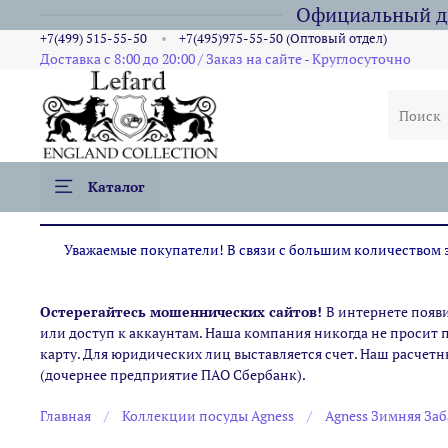
Официальный ди
+7(499) 515-55-50
+7(495)975-55-50 (Оптовый отдел)
Доставка с 8:00 до 20:00 / Заказ на сайте - Круглосуточно
Каталог
Уважаемые покупатели! В связи с большим количеством за
Остерегайтесь мошеннических сайтов!
В интернете появ
или доступ к аккаунтам. Наша компания никогда не просит 
карту. Для юридических лиц выставляется счет. Наш расчетн
(дочернее предприятие ПАО Сбербанк).
Главная
Коллекции посуды Agness
Agness Зимняя Заб