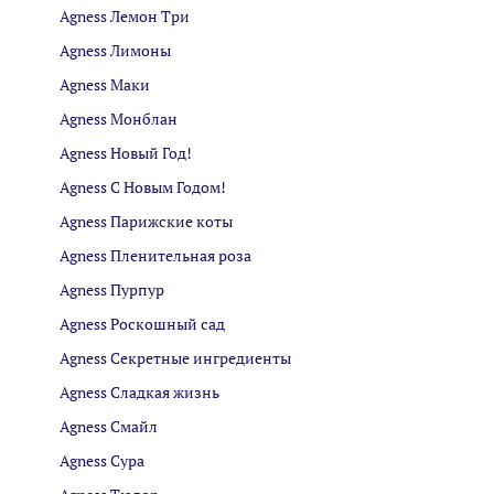
Agness Лемон Три
Agness Лимоны
Agness Маки
Agness Монблан
Agness Новый Год!
Agness С Новым Годом!
Agness Парижские коты
Agness Пленительная роза
Agness Пурпур
Agness Роскошный сад
Agness Секретные ингредиенты
Agness Сладкая жизнь
Agness Смайл
Agness Сура