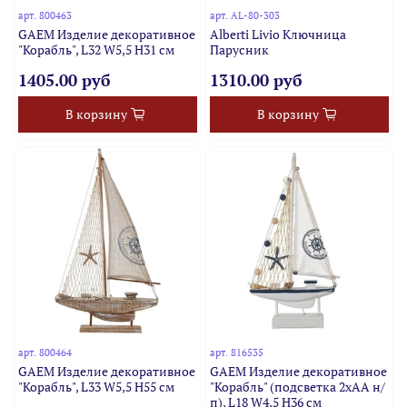
арт.
800463
арт.
AL-80-303
GAEM Изделие декоративное
Alberti Livio Ключница
"Корабль", L32 W5,5 H31 см
Парусник
1405.00 руб
1310.00 руб
В корзину
В корзину
арт.
800464
арт.
816535
GAEM Изделие декоративное
GAEM Изделие декоративное
"Корабль", L33 W5,5 H55 см
"Корабль" (подсветка 2xАА н/
п), L18 W4,5 H36 см