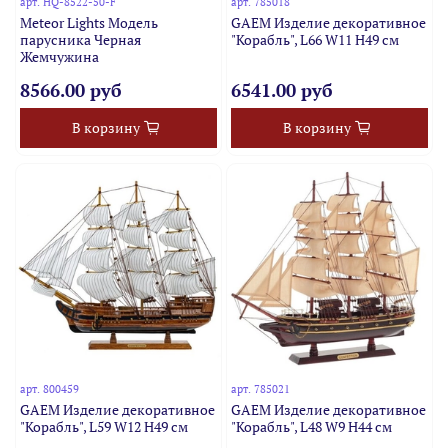
арт.
HQ-8522-50-F
арт.
785018
Meteor Lights Модель
GAEM Изделие декоративное
парусника Черная
"Корабль", L66 W11 H49 см
Жемчужина
8566.00 руб
6541.00 руб
В корзину
В корзину
арт.
800459
арт.
785021
GAEM Изделие декоративное
GAEM Изделие декоративное
"Корабль", L59 W12 H49 см
"Корабль", L48 W9 H44 см