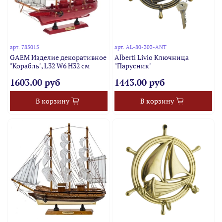
арт.
785015
арт.
AL-80-303-ANT
GAEM Изделие декоративное
Alberti Livio Ключница
"Корабль", L32 W6 H32 см
"Парусник"
1603.00 руб
1443.00 руб
В корзину
В корзину