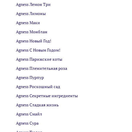
Agness Лемон Три
Agness Лимоны
Agness Маки
Agness Монблан
Agness Новый Год!
Agness С Новым Годом!
Agness Парижские коты
Agness Пленительная роза
Agness Пурпур
Agness Роскошный сад
Agness Секретные ингредиенты
Agness Сладкая жизнь
Agness Смайл
Agness Сура