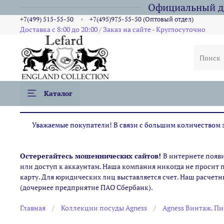
Официальный ди
+7(499) 515-55-50
+7(495)975-55-50 (Оптовый отдел)
Доставка с 8:00 до 20:00 / Заказ на сайте - Круглосуточно
Каталог
Уважаемые покупатели! В связи с большим количеством за
Остерегайтесь мошеннических сайтов!
В интернете появ
или доступ к аккаунтам. Наша компания никогда не просит 
карту. Для юридических лиц выставляется счет. Наш расчетн
(дочернее предприятие ПАО Сбербанк).
Главная
Коллекции посуды Agness
Agness Винтаж. П