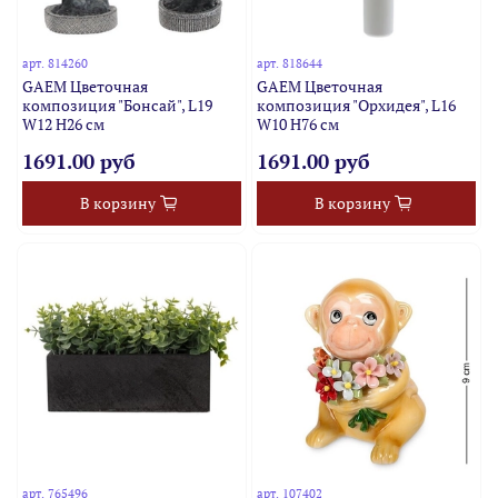
арт.
814260
арт.
818644
GAEM Цветочная
GAEM Цветочная
композиция "Бонсай", L19
композиция "Орхидея", L16
W12 H26 см
W10 H76 см
1691.00 руб
1691.00 руб
В корзину
В корзину
арт.
765496
арт.
107402