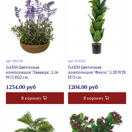
арт.
804703
арт.
819265
GAEM Цветочная
GAEM Цветочная
композиция "Лаванда", L16
композиция "Фикус", L28 W28
W15 H22 см
H72 см
1234.00 руб
1204.00 руб
В корзину
В корзину