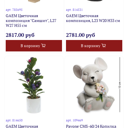
арт.
785695
арт.
814531
GAEM Цветочная
GAEM Цветочная
композиция "Самшит", L27
композиция, L23 W20 H33 см
W27 H55 см
2817.00 руб
2781.00 руб
В корзину
В корзину
арт.
814650
арт.
109469
GAEM Цветочная
Pavone CMS-60/24 Копилка