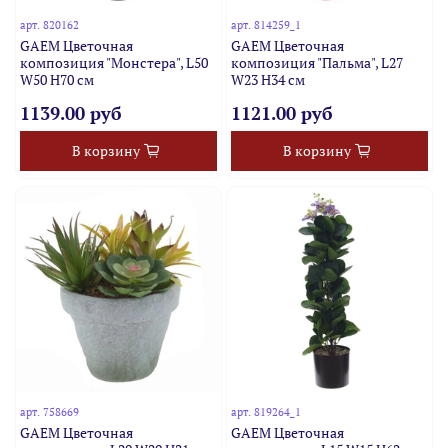
арт.
820162
арт.
814259_1
GAEM Цветочная
GAEM Цветочная
композиция "Монстера", L50
композиция "Пальма", L27
W50 H70 см
W23 H34 см
1139.00 руб
1121.00 руб
В корзину
В корзину
арт.
758669
арт.
819264_1
GAEM Цветочная
GAEM Цветочная