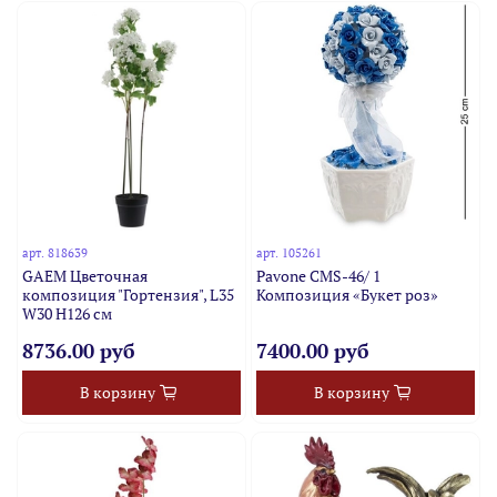
арт.
818639
арт.
105261
GAEM Цветочная
Pavone CMS-46/ 1
композиция "Гортензия", L35
Композиция «Букет роз»
W30 H126 см
8736.00 руб
7400.00 руб
В корзину
В корзину