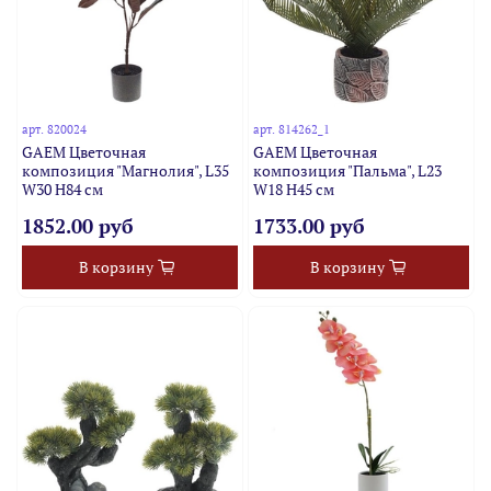
арт.
820024
арт.
814262_1
GAEM Цветочная
GAEM Цветочная
композиция "Магнолия", L35
композиция "Пальма", L23
W30 H84 см
W18 H45 см
1852.00 руб
1733.00 руб
В корзину
В корзину