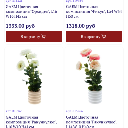
арт.
818228
арт.
819934
GAEM Цветочная
GAEM Цветочная
композиция "Орхидея", L16
композиция "Фикус", L54 W54
W16 H45 см
H50 см
1333.00 руб
1318.00 руб
В корзину
В корзину
арт.
815965
арт.
815966
GAEM Цветочная
GAEM Цветочная
композиция "Ранункулюс",
композиция "Ранункулюс",
L16 W10 H41 см
L14 W10 H40 см