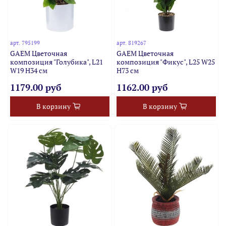
арт.
795199
арт.
819267
GAEM Цветочная
GAEM Цветочная
композиция "Голубика", L21
композиция "Фикус", L25 W25
W19 H34 см
H73 см
1179.00 руб
1162.00 руб
В корзину
В корзину