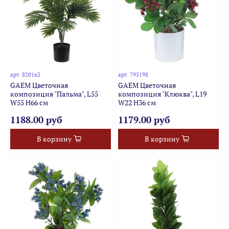
арт.
820163
арт.
795198
GAEM Цветочная
GAEM Цветочная
композиция "Пальма", L55
композиция "Клюква", L19
W55 H66 см
W22 H36 см
1188.00 руб
1179.00 руб
В корзину
В корзину