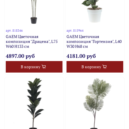
арт.
818346
арт.
815964
GAEM Цветочная
GAEM Цветочная
композиция "Драцена", L75
композиция "Гортензия", L40
W60 H133 см
W30 H68 см
4897.00 руб
4181.00 руб
В корзину
В корзину