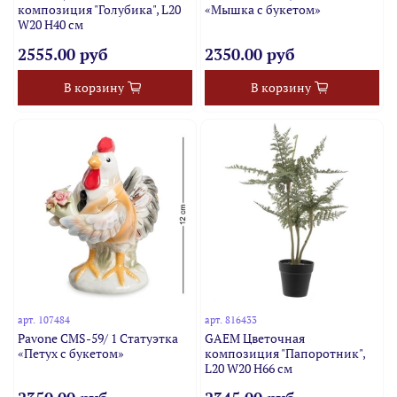
композиция "Голубика", L20
«Мышка с букетом»
W20 H40 см
2555.00 руб
2350.00 руб
В корзину
В корзину
арт.
107484
арт.
816433
Pavone CMS-59/ 1 Статуэтка
GAEM Цветочная
«Петух с букетом»
композиция "Папоротник",
L20 W20 H66 см