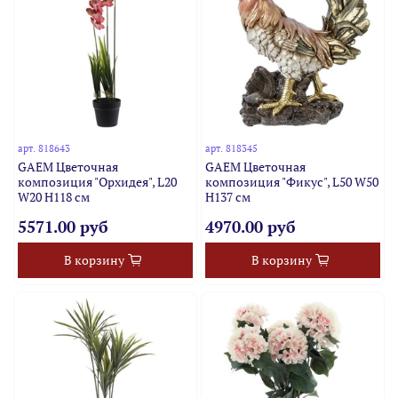
арт.
818643
арт.
818345
GAEM Цветочная
GAEM Цветочная
композиция "Орхидея", L20
композиция "Фикус", L50 W50
W20 H118 см
H137 см
5571.00 руб
4970.00 руб
В корзину
В корзину