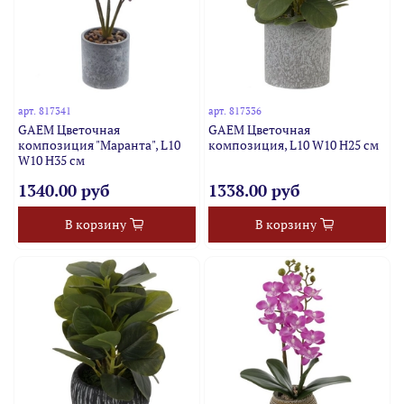
арт.
817341
арт.
817336
GAEM Цветочная
GAEM Цветочная
композиция "Маранта", L10
композиция, L10 W10 H25 см
W10 H35 см
1340.00 руб
1338.00 руб
В корзину
В корзину