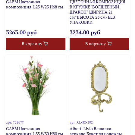
GAEM Цветочная
ЦВЕТОЧНАЯ КОМПОЗИЦИЯ
композиция, L25 W23 H68 см
В КРУЖКЕ "ВОЛШЕБНЫЙ
ДРАКОН " ШИРИНА 21
см*ВЫСОТА 23 см- БЕЗ
УПАКОВКИ
3263.00 руб
3234.00 руб
В корзину
В корзину
арт.
758677
арт.
AL-82-202
GAEM Цветочная
Alberti Livio Вешалка-
композиция, L35 W30 H80 см
зеркало Букет для одежды