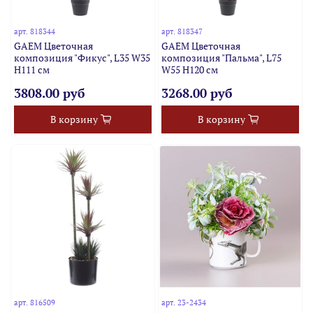
арт.
818344
арт.
818347
GAEM Цветочная
GAEM Цветочная
композиция "Фикус", L35 W35
композиция "Пальма", L75
H111 см
W55 H120 см
3808.00 руб
3268.00 руб
В корзину
В корзину
арт.
816509
арт.
23-2434