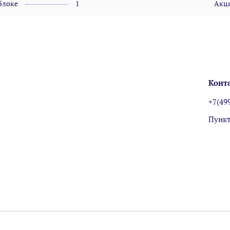
блоке
1
Акц
Конт
+7(49
Пункт