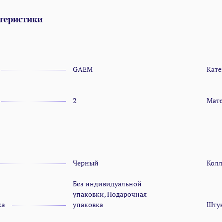
теристики
GAEM
Кате
2
Мат
Черный
Кол
Без индивидуальной
упаковки, Подарочная
ка
упаковка
Штук