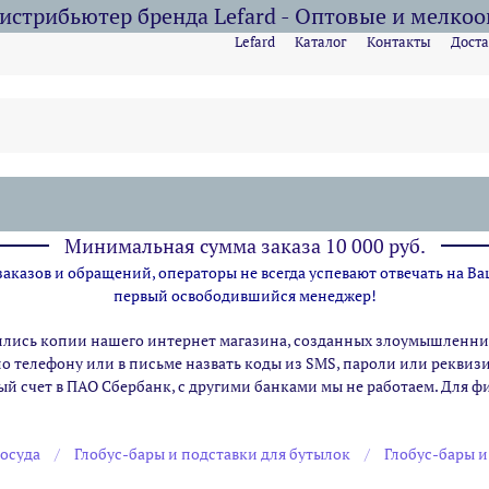
стрибьютер бренда Lefard - Оптовые и мелко
Lefard
Каталог
Контакты
Доста
Минимальная сумма заказа 10 000 руб.
казов и обращений, операторы не всегда успевают отвечать на Ва
первый освободившийся менеджер!
ились копии нашего интернет магазина,
созданных злоумышленник
по телефону или в письме назвать коды из SMS, пароли или рекви
ый счет в ПАО Сбербанк, с другими банками мы не работаем. Для 
осуда
Глобус-бары и подставки для бутылок
Глобус-бары 