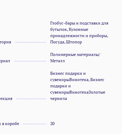
Глобус-бары и подставки для
бутылок, Кухонные
принадлежности и приборы,
гория
Посуда, Штопор
Полимерные материалы/
ериал
Металл
Бизнес подарки и
сувенирыВинотека, Бизнес
подарки и
сувенирыВинотекаЗолотые
лекция
чернила
 в коробе
20