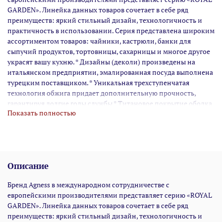
GARDEN». Линейка данных товаров сочетает в себе ряд
преимуществ: яркий стильный дизайн, технологичность и
практичность в использовании. Серия представлена широким
ассортиментом товаров: чайники, кастрюли, банки для
сыпучий продуктов, тортовницы, сахарницы и многое другое
украсят вашу кухню. * Дизайны (деколи) произведены на
итальянском предприятии, эмалированная посуда выполнена
турецким поставщиком. * Уникальная трехступенчатая
технология обжига придает дополнительную прочность,
гарантируя долгие годы службы * Титановое покрытие ободка
Показать полностью
и ручек защищает посуду от коррозии * Стильная ручка
привлекает к себе внимание с первой секунды * Подходит для
всех типов плит, включая индукционные * Можно мыть в
посудомоечной машине
Описание
Бренд Agness в международном сотрудничестве с
европейскими производителями представляет серию «ROYAL
GARDEN». Линейка данных товаров сочетает в себе ряд
преимуществ: яркий стильный дизайн, технологичность и