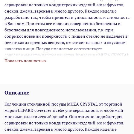
сервировки не только кондитерских изделий, но и фруктов,
снеков, джема, варенья и много другого. Каждое изделие
разработано так, чтобы привнести уникальность и стильность
в Ваш дом. При этом все изделия совершенно безвредны и
безопасны для повседневного использования, т.к. при
соприкосновении поверхности с пищей стекло не выделяет в
нее никаких вредных веществ, не влияет на запах и вкусовые
качества пищи. Посуда полностью соответствует
современным стандартам качества. Коллекция MUZA CRYSTAL
Показать полностью
изготовлена из натриево-известкового стекла, которое еще
имеет название «бессвинцовый хрусталь». Данный вид стекла
отличается прозрачностью и неповторимым блеском,
благодаря чему и был прозван «хрусталем». Но при этом
данный вид стекла совершенно экологически чист и не
Описание
содержит никаких вредных примесей. Благодаря
универсальности и красивому дизайну изделия из коллекций
Коллекция стеклянной посуды MUZA CRYSTAL от торговой
MUZA CRYSTAL займут достойное место как на повседневном,
марки LEFARD сочетает в себе универсальность и любимый
так и на праздничном столе и станут приятным подарком.
многими классический дизайн. Она отлично подойдет для
Правило ухода: Не ронять. Запрещается применять
сервировки не только кондитерских изделий, но и фруктов,
абразивные чистящие средства. Мыть с применением
снеков, джема, варенья и много другого. Каждое изделие
нейтральных моющих средств. Не использовать в СВЧ-печах.