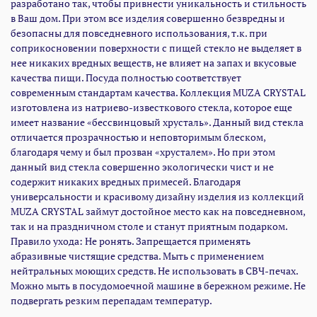
разработано так, чтобы привнести уникальность и стильность
Можно мыть в посудомоечной машине в бережном режиме. Не
в Ваш дом. При этом все изделия совершенно безвредны и
подвергать резким перепадам температур.
безопасны для повседневного использования, т.к. при
соприкосновении поверхности с пищей стекло не выделяет в
нее никаких вредных веществ, не влияет на запах и вкусовые
качества пищи. Посуда полностью соответствует
современным стандартам качества. Коллекция MUZA CRYSTAL
изготовлена из натриево-известкового стекла, которое еще
имеет название «бессвинцовый хрусталь». Данный вид стекла
отличается прозрачностью и неповторимым блеском,
благодаря чему и был прозван «хрусталем». Но при этом
данный вид стекла совершенно экологически чист и не
содержит никаких вредных примесей. Благодаря
универсальности и красивому дизайну изделия из коллекций
MUZA CRYSTAL займут достойное место как на повседневном,
так и на праздничном столе и станут приятным подарком.
Правило ухода: Не ронять. Запрещается применять
абразивные чистящие средства. Мыть с применением
нейтральных моющих средств. Не использовать в СВЧ-печах.
Можно мыть в посудомоечной машине в бережном режиме. Не
подвергать резким перепадам температур.