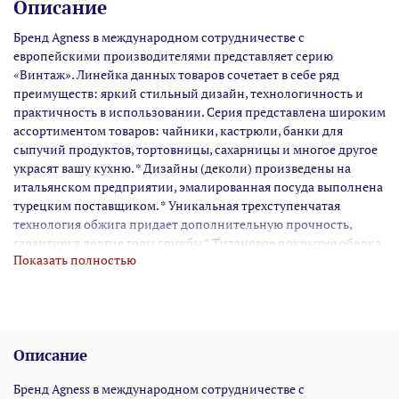
Описание
Бренд Agness в международном сотрудничестве с
европейскими производителями представляет серию
«Винтаж». Линейка данных товаров сочетает в себе ряд
преимуществ: яркий стильный дизайн, технологичность и
практичность в использовании. Серия представлена широким
ассортиментом товаров: чайники, кастрюли, банки для
сыпучий продуктов, тортовницы, сахарницы и многое другое
украсят вашу кухню. * Дизайны (деколи) произведены на
итальянском предприятии, эмалированная посуда выполнена
турецким поставщиком. * Уникальная трехступенчатая
технология обжига придает дополнительную прочность,
гарантируя долгие годы службы * Титановое покрытие ободка
Показать полностью
и ручек защищает посуду от коррозии * Стильная ручка
«кристалл» привлекает к себе внимание с первой секунды *
Ручная мойка * Толщина корпуса 1,0мм
Описание
Бренд Agness в международном сотрудничестве с