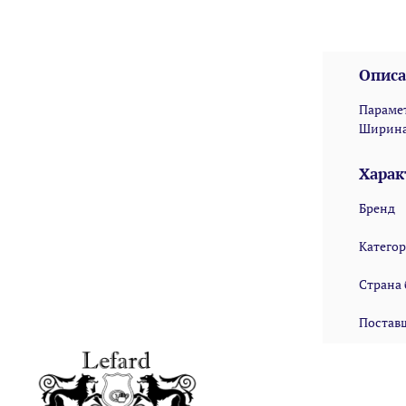
Описа
Парамет
Ширина:
Харак
Бренд
Катего
Страна
Постав