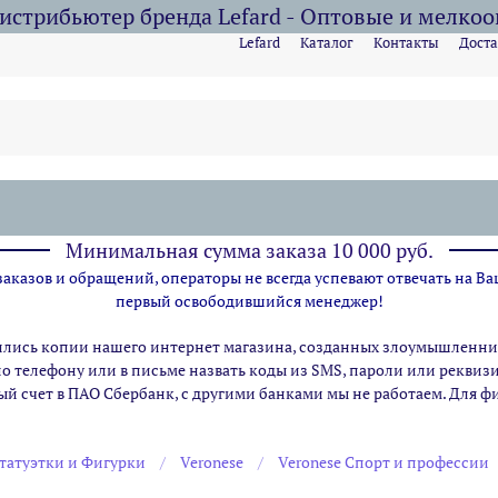
стрибьютер бренда Lefard - Оптовые и мелко
Lefard
Каталог
Контакты
Доста
Минимальная сумма заказа 10 000 руб.
казов и обращений, операторы не всегда успевают отвечать на Ва
первый освободившийся менеджер!
ились копии нашего интернет магазина,
созданных злоумышленник
по телефону или в письме назвать коды из SMS, пароли или рекви
ый счет в ПАО Сбербанк, с другими банками мы не работаем. Для 
татуэтки и Фигурки
Veronese
Veronese Спорт и профессии