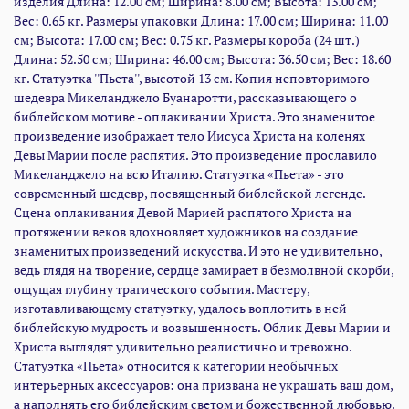
изделия Длина: 12.00 см; Ширина: 8.00 см; Высота: 13.00 см;
Статуэтка «Пьета» относится к категории необычных
Вес: 0.65 кг. Размеры упаковки Длина: 17.00 см; Ширина: 11.00
интерьерных аксессуаров: она призвана не украшать ваш дом,
см; Высота: 17.00 см; Вес: 0.75 кг. Размеры короба (24 шт.)
а наполнять его библейским светом и божественной любовью.
Длина: 52.50 см; Ширина: 46.00 см; Высота: 36.50 см; Вес: 18.60
Размеры изделия: 12 x 8 x 13 см. Вес: 0,65 кг.
кг. Статуэтка ''Пьета'', высотой 13 см. Копия неповторимого
шедевра Микеланджело Буанаротти, рассказывающего о
библейском мотиве - оплакивании Христа. Это знаменитое
произведение изображает тело Иисуса Христа на коленях
Девы Марии после распятия. Это произведение прославило
Микеланджело на всю Италию. Статуэтка «Пьета» - это
современный шедевр, посвященный библейской легенде.
Сцена оплакивания Девой Марией распятого Христа на
протяжении веков вдохновляет художников на создание
знаменитых произведений искусства. И это не удивительно,
ведь глядя на творение, сердце замирает в безмолвной скорби,
ощущая глубину трагического события. Мастеру,
изготавливающему статуэтку, удалось воплотить в ней
библейскую мудрость и возвышенность. Облик Девы Марии и
Христа выглядят удивительно реалистично и тревожно.
Статуэтка «Пьета» относится к категории необычных
интерьерных аксессуаров: она призвана не украшать ваш дом,
а наполнять его библейским светом и божественной любовью.