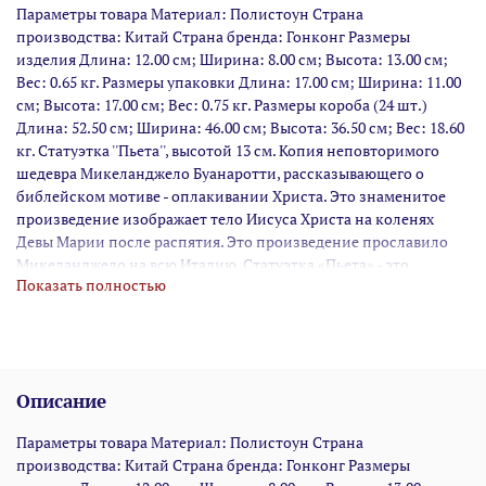
Параметры товара Материал: Полистоун Страна
производства: Китай Страна бренда: Гонконг Размеры
изделия Длина: 12.00 см; Ширина: 8.00 см; Высота: 13.00 см;
Вес: 0.65 кг. Размеры упаковки Длина: 17.00 см; Ширина: 11.00
см; Высота: 17.00 см; Вес: 0.75 кг. Размеры короба (24 шт.)
Длина: 52.50 см; Ширина: 46.00 см; Высота: 36.50 см; Вес: 18.60
кг. Статуэтка ''Пьета'', высотой 13 см. Копия неповторимого
шедевра Микеланджело Буанаротти, рассказывающего о
библейском мотиве - оплакивании Христа. Это знаменитое
произведение изображает тело Иисуса Христа на коленях
Девы Марии после распятия. Это произведение прославило
Микеланджело на всю Италию. Статуэтка «Пьета» - это
Показать полностью
современный шедевр, посвященный библейской легенде.
Сцена оплакивания Девой Марией распятого Христа на
протяжении веков вдохновляет художников на создание
знаменитых произведений искусства. И это не удивительно,
ведь глядя на творение, сердце замирает в безмолвной скорби,
Описание
ощущая глубину трагического события. Мастеру,
изготавливающему статуэтку, удалось воплотить в ней
Параметры товара Материал: Полистоун Страна
библейскую мудрость и возвышенность. Облик Девы Марии и
производства: Китай Страна бренда: Гонконг Размеры
Христа выглядят удивительно реалистично и тревожно.