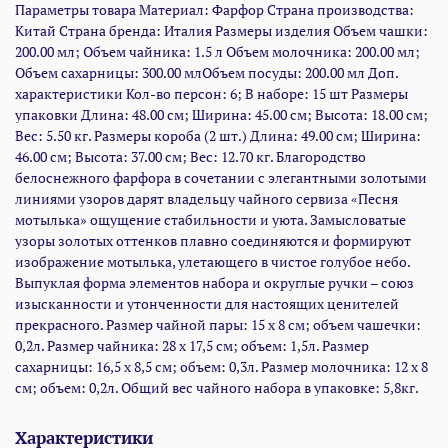
Параметры товара Материал: Фарфор Страна производства:
Китай Страна бренда: Италия Размеры изделия Объем чашки:
200.00 мл; Объем чайника: 1.5 л Объем молочника: 200.00 мл;
Объем сахарницы: 300.00 млОбъем посуды: 200.00 мл Доп.
характеристики Кол-во персон: 6; В наборе: 15 шт Размеры
упаковки Длина: 48.00 см; Ширина: 45.00 см; Высота: 18.00 см;
Вес: 5.50 кг. Размеры короба (2 шт.) Длина: 49.00 см; Ширина:
46.00 см; Высота: 37.00 см; Вес: 12.70 кг. Благородство
белоснежного фарфора в сочетании с элегантными золотыми
линиями узоров дарят владельцу чайного сервиза «Песня
мотылька» ощущение стабильности и уюта. Замысловатые
узоры золотых оттенков плавно соединяются и формируют
изображение мотылька, улетающего в чистое голубое небо.
Выпуклая форма элементов набора и округлые ручки – союз
изысканности и утонченности для настоящих ценителей
прекрасного. Размер чайной пары: 15 х 8 см; объем чашечки:
0,2л. Размер чайника: 28 х 17,5 см; объем: 1,5л. Размер
сахарницы: 16,5 х 8,5 см; объем: 0,3л. Размер молочника: 12 х 8
см; объем: 0,2л. Общий вес чайного набора в упаковке: 5,8кг.
Характеристики