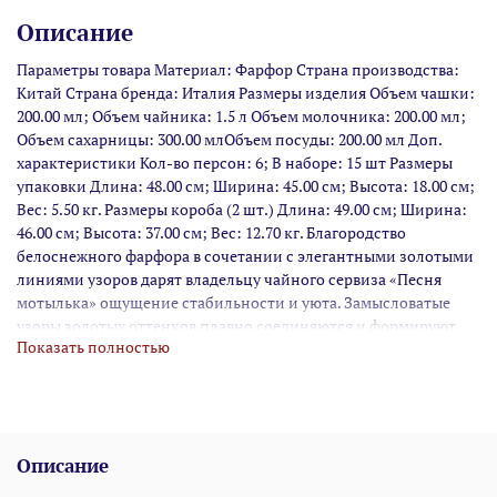
Описание
Параметры товара Материал: Фарфор Страна производства:
Китай Страна бренда: Италия Размеры изделия Объем чашки:
200.00 мл; Объем чайника: 1.5 л Объем молочника: 200.00 мл;
Объем сахарницы: 300.00 млОбъем посуды: 200.00 мл Доп.
характеристики Кол-во персон: 6; В наборе: 15 шт Размеры
упаковки Длина: 48.00 см; Ширина: 45.00 см; Высота: 18.00 см;
Вес: 5.50 кг. Размеры короба (2 шт.) Длина: 49.00 см; Ширина:
46.00 см; Высота: 37.00 см; Вес: 12.70 кг. Благородство
белоснежного фарфора в сочетании с элегантными золотыми
линиями узоров дарят владельцу чайного сервиза «Песня
мотылька» ощущение стабильности и уюта. Замысловатые
узоры золотых оттенков плавно соединяются и формируют
Показать полностью
изображение мотылька, улетающего в чистое голубое небо.
Выпуклая форма элементов набора и округлые ручки – союз
изысканности и утонченности для настоящих ценителей
прекрасного. Размер чайной пары: 15 х 8 см; объем чашечки:
0,2л. Размер чайника: 28 х 17,5 см; объем: 1,5л. Размер
Описание
сахарницы: 16,5 х 8,5 см; объем: 0,3л. Размер молочника: 12 х 8
см; объем: 0,2л. Общий вес чайного набора в упаковке: 5,8кг.