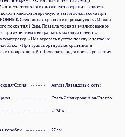
лительное время. • Стильный и нежный декор
без эмалированного покрытия 1,2мм. Правила ухода
жига, эта технология позволяет сохранить яркость
за эмалированной посудой просты: • Не
 деколи наносятся вручную, а затем обжигаются при
использовать абразивные чистящие средства; •
УКЦИОННЫЕ. Стеклянная крышка с паровыпуском. Можно
Мыть с применением нейтральных моющих
ого покрытия 1,2мм. Правила ухода за эмалированной
средств, подходит для мытья в посудомоечной
ть с применением нейтральных моющих средств,
машине; • Избегать резкого перепада температур. •
температур. • Не нагревать пустую посуду, а также не
Не нагревать пустую посуду, а также не допускать
ки блюд. • При транспортировке, хранении и
выкипания воды. Эмалированные кастрюли не
ских повреждений • Проверять надежность крепления
подходят для жарки блюд. • При транспортировке,
хранении и использовании необходимо оберегать
эмалированную посуду от механических
повреждений • Проверять надежность крепления
ручек перед каждым использованием
лекция/Серия
Agness Лавандовые коты
ериал
Сталь Эмалированная/Стекло
2.750 кг
на коробки
27 см