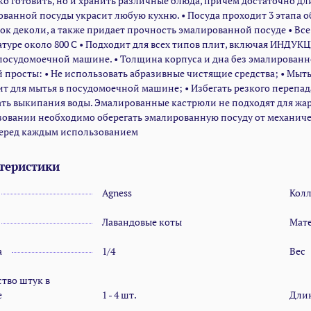
ко готовить, но и хранить различные блюда, причем достаточно д
ванной посуды украсит любую кухню. • Посуда проходит 3 этапа об
ок деколи, а также придает прочность эмалированной посуде • Все
туре около 800 С • Подходит для всех типов плит, включая ИНД
посудомоечной машине. • Толщина корпуса и дна без эмалированн
 просты: • Не использовать абразивные чистящие средства; • Мы
т для мытья в посудомоечной машине; • Избегать резкого перепада 
ть выкипания воды. Эмалированные кастрюли не подходят для жар
зовании необходимо оберегать эмалированную посуду от механиче
перед каждым использованием
теристики
Agness
Кол
Лавандовые коты
Мат
а
1/4
Вес
тво штук в
е
1 - 4 шт.
Дли