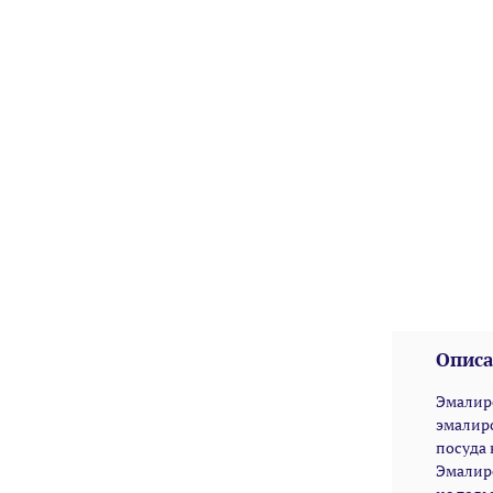
Описа
Эмалир
эмалиро
посуда 
Эмалиро