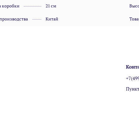
 коробки
21 см
Высо
 производства
Китай
Това
Конт
+7(49
Пункт