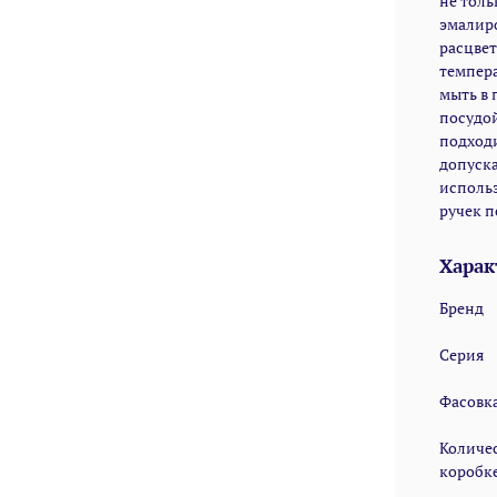
не толь
эмалиро
расцвет
темпера
мыть в 
посудой
подходи
допуска
исполь
ручек 
Харак
Бренд
Серия
Фасовк
Количес
коробк