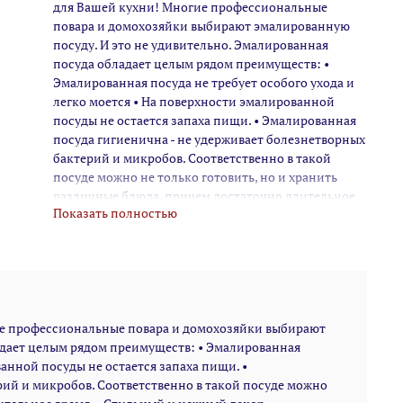
для Вашей кухни! Многие профессиональные
повара и домохозяйки выбирают эмалированную
посуду. И это не удивительно. Эмалированная
посуда обладает целым рядом преимуществ: •
Эмалированная посуда не требует особого ухода и
легко моется • На поверхности эмалированной
посуды не остается запаха пищи. • Эмалированная
посуда гигиенична - не удерживает болезнетворных
бактерий и микробов. Соответственно в такой
посуде можно не только готовить, но и хранить
различные блюда, причем достаточно длительное
Показать полностью
время. • Стильный и нежный декор эмалированной
посуды украсит любую кухню. • Посуда проходит 3
этапа обжига, эта технология позволяет сохранить
яркость расцветок деколи, а также придает
прочность эмалированной посуде • Все деколи
наносятся вручную, а затем обжигаются при
ие профессиональные повара и домохозяйки выбирают
температуре около 800 С • Подходит для всех типов
адает целым рядом преимуществ: • Эмалированная
плит, включая ИНДУКЦИОННЫЕ. Стеклянная
ванной посуды не остается запаха пищи. •
крышка с паровыпуском. Можно мыть в
рий и микробов. Соответственно в такой посуде можно
посудомоечной машине. • Толщина корпуса и дна