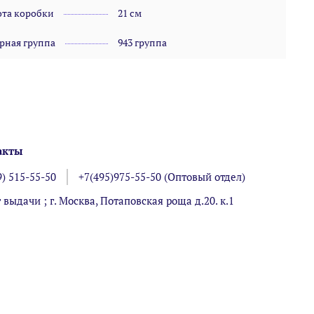
та коробки
21 см
рная группа
943 группа
акты
9) 515-55-50
+7(495)975-55-50 (Оптовый отдел)
 выдачи ; г. Москва, Потаповская роща д.20. к.1