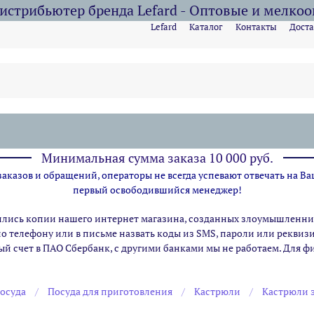
стрибьютер бренда Lefard - Оптовые и мелко
Lefard
Каталог
Контакты
Доста
Минимальная сумма заказа 10 000 руб.
казов и обращений, операторы не всегда успевают отвечать на Ва
первый освободившийся менеджер!
ились копии нашего интернет магазина,
созданных злоумышленник
по телефону или в письме назвать коды из SMS, пароли или рекви
ый счет в ПАО Сбербанк, с другими банками мы не работаем. Для 
осуда
Посуда для приготовления
Кастрюли
Кастрюли 