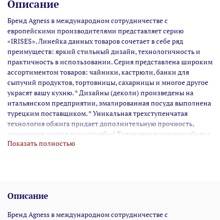
Описание
Бренд Agness в международном сотрудничестве с
европейскими производителями представляет серию
«IRISES». Линейка данных товаров сочетает в себе ряд
преимуществ: яркий стильный дизайн, технологичность и
практичность в использовании. Серия представлена широким
ассортиментом товаров: чайники, кастрюли, банки для
сыпучий продуктов, тортовницы, сахарницы и многое другое
украсят вашу кухню. * Дизайны (деколи) произведены на
итальянском предприятии, эмалированная посуда выполнена
турецким поставщиком. * Уникальная трехступенчатая
технология обжига придает дополнительную прочность,
гарантируя долгие годы службы * Титановое покрытие ободка
Показать полностью
и ручек защищает посуду от коррозии * Стильная ручка
привлекает к себе внимание с первой секунды * Подходит для
всех типов плит, включая индукционные * Можно мыть в
посудомоечной машине
Описание
Бренд Agness в международном сотрудничестве с