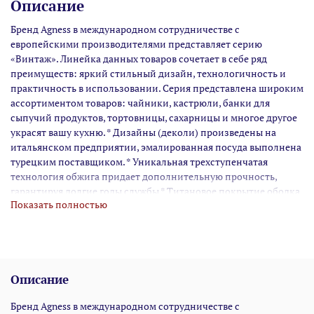
Описание
Бренд Agness в международном сотрудничестве с
европейскими производителями представляет серию
«Винтаж». Линейка данных товаров сочетает в себе ряд
преимуществ: яркий стильный дизайн, технологичность и
практичность в использовании. Серия представлена широким
ассортиментом товаров: чайники, кастрюли, банки для
сыпучий продуктов, тортовницы, сахарницы и многое другое
украсят вашу кухню. * Дизайны (деколи) произведены на
итальянском предприятии, эмалированная посуда выполнена
турецким поставщиком. * Уникальная трехступенчатая
технология обжига придает дополнительную прочность,
гарантируя долгие годы службы * Титановое покрытие ободка
Показать полностью
и ручек защищает посуду от коррозии * Стильная ручка
«кристалл» привлекает к себе внимание с первой секунды *
Подходит для всех типов плит, включая индукционные *
Можно мыть в посудомоечной машине * Толщина корпуса
1,0мм
Описание
Бренд Agness в международном сотрудничестве с