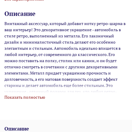
Описание
Винтажный аксессуар, который добавит нотку ретро-шарма в
ваш интерьер! Это декоративное украшение - автомобиль в
стиле ретро, выполненный из металла. Его лаконичный
дизайн и минималистичный стиль делают его особенно
элегантным и стильным. Автомобиль идеально впишется в
любой интерьер, от современного до классического. Его
можно поставить на полку, столик или камин, и он будет
отлично смотреть в сочетании с другими декоративными
элементами. Металл придает украшению прочность и
долговечность, а его матовая поверхность создает эффект
старины и делает автомобиль еще более стильным. Это
украшение - отличный подарок для тех, кто любит ретро-
Показать полностью
стиль и хочет привнести в свой дом частичку ностальгии и
уютной атмосферы.
Описание