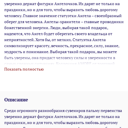
уверенно держат фигурки Ангелочков. Их дарят не только на
праздники, но и для того, чтобы выразить любовь дорогому
человеку. Главное значение статуэтки Ангела – своеобразный
оберег для человека. Ангелы-хранители – главные проводники
божественной энергии. Люди, выбирая такой подарок,
надеются, что Ангел будет оберегать своего владельца от
неприятностей. Хотя бы, от мелких. Статуэтка Ангела
символизирует красоту, вечность, прекрасное, силу, знание,
мудрость и понимание. Выбирая такой подарок, вы можете
быть уверены, она придаст человеку силы и уверенности в
самых сложных ситуациях. Коллекция AMORE от торговой
Показать полностью
марки LEFARD изготовлена из полирезина. Полирезин – это
новый полимерный материал, который создают из смеси
каменной крошки и смолы с добавлением красящих
пигментов. Преимущества изделий из полирезина: 
экологичность – не имеет запаха, не выделяет токсичных или
Описание
раздражающих веществ;  влагоустоичивость – можно
поставить любимую статуэтку в ванную комнату и с ней
Среди огромного разнообразия сувениров пальму первенства
ничего не случится;  антибактериальность – непористая
уверенно держат фигурки Ангелочков. Их дарят не только на
структура обеспечивает устойчивость к развитию плесени и
праздники, но и для того, чтобы выразить любовь дорогому
микробов;  низкая теплопроводность – такие изделия на