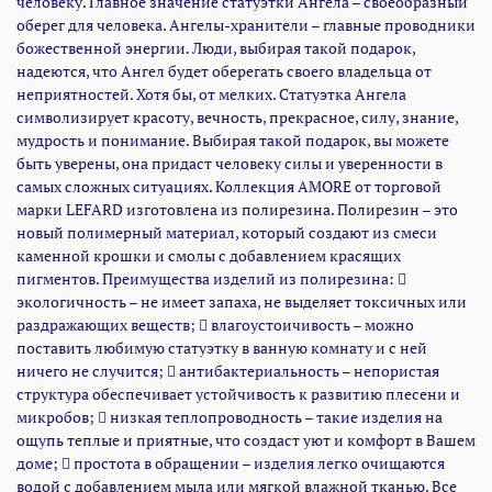
человеку. Главное значение статуэтки Ангела – своеобразный
ощупь теплые и приятные, что создаст уют и комфорт в Вашем
оберег для человека. Ангелы-хранители – главные проводники
доме;  простота в обращении – изделия легко очищаются
божественной энергии. Люди, выбирая такой подарок,
водой с добавлением мыла или мягкой влажной тканью. Все
надеются, что Ангел будет оберегать своего владельца от
изделия коллекции AMORE изготовлены путем литья и
неприятностей. Хотя бы, от мелких. Статуэтка Ангела
раскрашены вручную. А проверка качества на каждом этапе
символизирует красоту, вечность, прекрасное, силу, знание,
производства гарантирует, что Вы получите невероятно
мудрость и понимание. Выбирая такой подарок, вы можете
красивого «долгожителя» Вашего дома. Если для Вас важны
быть уверены, она придаст человеку силы и уверенности в
необычный дизайн и безопасность, то изделия из коллекция
самых сложных ситуациях. Коллекция AMORE от торговой
AMORE это то, что Вам нужно. Декор от LEFARD – отличный
марки LEFARD изготовлена из полирезина. Полирезин – это
выбор для Вашего дома!
новый полимерный материал, который создают из смеси
каменной крошки и смолы с добавлением красящих
пигментов. Преимущества изделий из полирезина: 
экологичность – не имеет запаха, не выделяет токсичных или
раздражающих веществ;  влагоустоичивость – можно
поставить любимую статуэтку в ванную комнату и с ней
ничего не случится;  антибактериальность – непористая
структура обеспечивает устойчивость к развитию плесени и
микробов;  низкая теплопроводность – такие изделия на
ощупь теплые и приятные, что создаст уют и комфорт в Вашем
доме;  простота в обращении – изделия легко очищаются
водой с добавлением мыла или мягкой влажной тканью. Все