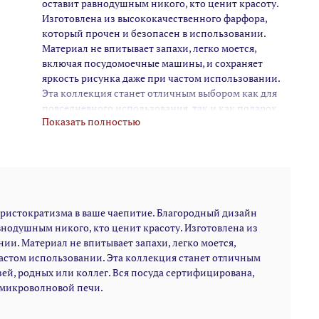
оставит равнодушным никого, кто ценит красоту.
Изготовлена из высококачественного фарфора,
который прочен и безопасен в использовании.
Материал не впитывает запахи, легко моется,
включая посудомоечные машины, и сохраняет
яркость рисунка даже при частом использовании.
Эта коллекция станет отличным выбором как для
повседневного использования, так и как подарок
Показать полностью
для друзей, родных или коллег. Вся посуда
сертифицирована, безопасна для контакта с
пищевыми продуктами, может использоваться в
микроволновой печи.
 аристократизма в ваше чаепитие. Благородный дизайн
нодушным никого, кто ценит красоту. Изготовлена из
ии. Материал не впитывает запахи, легко моется,
астом использовании. Эта коллекция станет отличным
зей, родных или коллег. Вся посуда сертифицирована,
 микроволновой печи.