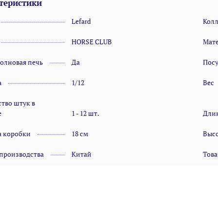
теристики
Lefard
Кол
HORSE CLUB
Мат
олновая печь
Да
Пос
а
1/12
Вес
тво штук в
е
1 - 12 шт.
Дли
 коробки
18 см
Высо
 производства
Китай
Това