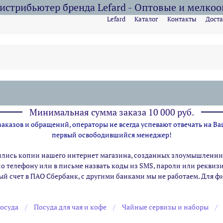
стрибьютер бренда Lefard - Оптовые и мелко
Lefard
Каталог
Контакты
Доста
Минимальная сумма заказа 10 000 руб.
казов и обращений, операторы не всегда успевают отвечать на Ва
первый освободившийся менеджер!
ились копии нашего интернет магазина,
созданных злоумышленник
по телефону или в письме назвать коды из SMS, пароли или рекви
ый счет в ПАО Сбербанк, с другими банками мы не работаем. Для 
осуда
Посуда для чая и кофе
Чайные сервизы и наборы