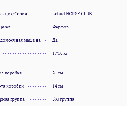
лекция/Серия
Lefard HORSE CLUB
ериал
Фарфор
удомоечная машина
Да
1.750 кг
на коробки
21 см
та коробки
14 см
рная группа
590 группа