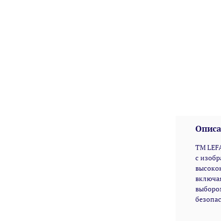
Описа
TM LEFA
с изобр
высокок
включая
выбором
безопас