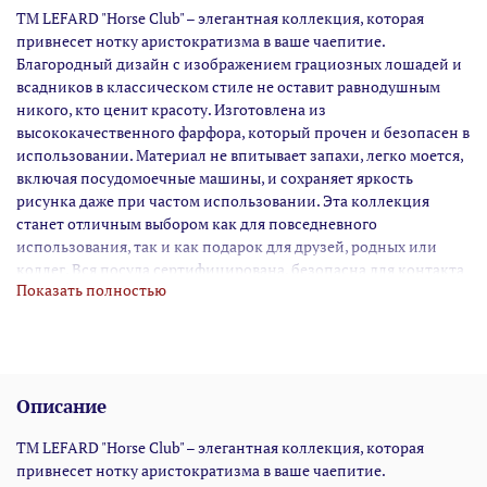
TM LEFARD "Horse Club" – элегантная коллекция, которая
привнесет нотку аристократизма в ваше чаепитие.
Благородный дизайн с изображением грациозных лошадей и
всадников в классическом стиле не оставит равнодушным
никого, кто ценит красоту. Изготовлена из
высококачественного фарфора, который прочен и безопасен в
использовании. Материал не впитывает запахи, легко моется,
включая посудомоечные машины, и сохраняет яркость
рисунка даже при частом использовании. Эта коллекция
станет отличным выбором как для повседневного
использования, так и как подарок для друзей, родных или
коллег. Вся посуда сертифицирована, безопасна для контакта
Показать полностью
с пищевыми продуктами, может использоваться в
микроволновой печи.
Описание
TM LEFARD "Horse Club" – элегантная коллекция, которая
привнесет нотку аристократизма в ваше чаепитие.