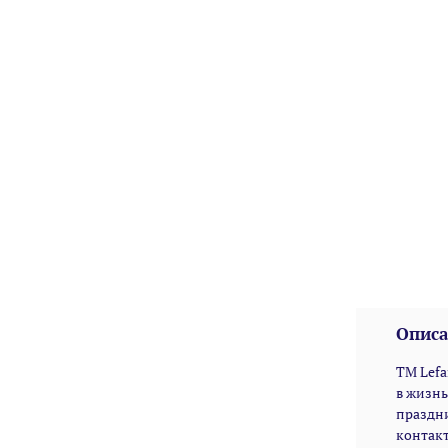
Описа
TM Lefa
в жизнь
праздн
контакт