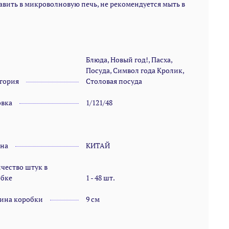
авить в микроволновую печь, не рекомендуется мыть в
Блюда, Новый год!, Пасха,
Посуда, Символ года Кролик,
гория
Столовая посуда
овка
1/121/48
ана
КИТАЙ
чество штук в
обке
1 - 48 шт.
ина коробки
9 см