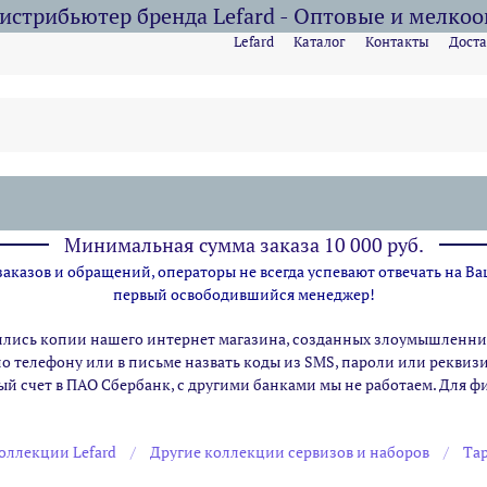
стрибьютер бренда Lefard - Оптовые и мелко
Lefard
Каталог
Контакты
Доста
Минимальная сумма заказа 10 000 руб.
казов и обращений, операторы не всегда успевают отвечать на Ва
первый освободившийся менеджер!
ились копии нашего интернет магазина,
созданных злоумышленник
по телефону или в письме назвать коды из SMS, пароли или рекви
ый счет в ПАО Сбербанк, с другими банками мы не работаем. Для 
оллекции Lefard
Другие коллекции сервизов и наборов
Тар