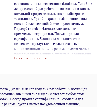
сервировки из качественного фарфора. Дизайн и
декор изделий разработан и воплощен в жизнь
командой профессиональных дизайнеров и
технологов. Яркий и красочный внешний вид
изделий сделает любой стол праздничным.
Порадуйте себя и близких уникальными
предметами сервировки. Посуда прошла
сертификацию. Безопасна для контакта с
пищевыми продуктами. Нельзя ставить в
микроволновую печь, не рекомендуется мыть в
посудомоечной машине, ставить в холодильник
Показать полностью
или духовой шкаф. Металлические вилки нельзя
ставить в микроволновую печь, не рекомендуется
мыть в посудомоечной машине.
рфора. Дизайн и декор изделий разработан и воплощен
красочный внешний вид изделий сделает любой стол
овки. Посуда прошла сертификацию. Безопасна для
 не рекомендуется мыть в посудомоечной машине,