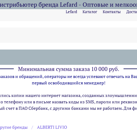
стрибьютер бренда Lefard - Оптовые и мелко
Lefard
Каталог
Контакты
Доста
Минимальная сумма заказа 10 000 руб.
казов и обращений, операторы не всегда успевают отвечать на Ва
первый освободившийся менеджер!
ились копии нашего интернет магазина,
созданных злоумышленник
по телефону или в письме назвать коды из SMS, пароли или рекви
ый счет в ПАО Сбербанк, с другими банками мы не работаем. Для 
ругие бренды
ALBERTI LIVIO