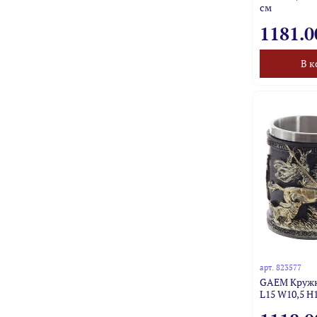
см
1181.0
В к
арт.
823577
GAEM Кружка
L15 W10,5 H1