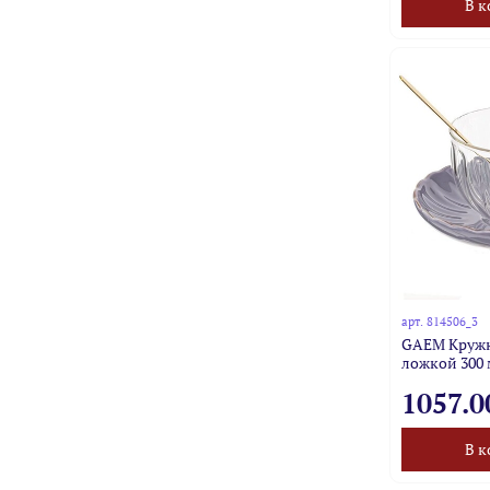
В к
арт.
814506_3
GAEM Кружк
ложкой 300 
1057.0
В к