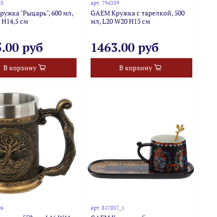
03
арт.
794339
ужка "Рыцарь", 600 мл,
GAEM Кружка с тарелкой, 500
 H14,5 см
мл, L20 W20 H13 см
.00 руб
1463.00 руб
В корзину
В корзину
06
арт.
817057_1