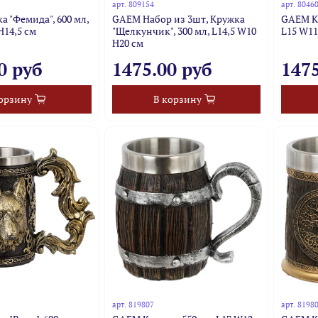
арт.
809154
арт.
8046
 "Фемида", 600 мл,
GAEM Набор из 3шт, Кружка
GAEM Кр
H14,5 см
"Щелкунчик", 300 мл, L14,5 W10
L15 W11
H20 см
0 руб
1475.00 руб
1475
орзину
В корзину
арт.
819807
арт.
8198