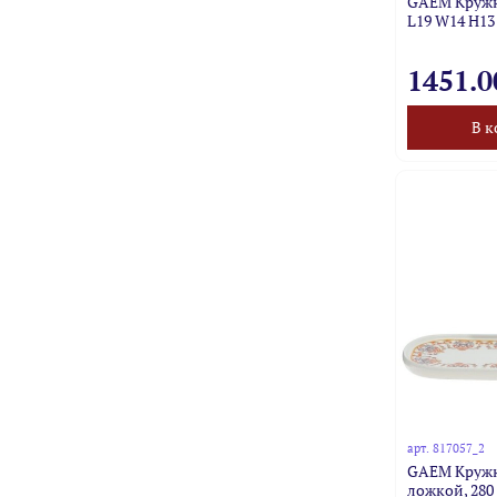
GAEM Кружка
L19 W14 H13
1451.0
В к
арт.
817057_2
GAEM Кружк
ложкой, 280 